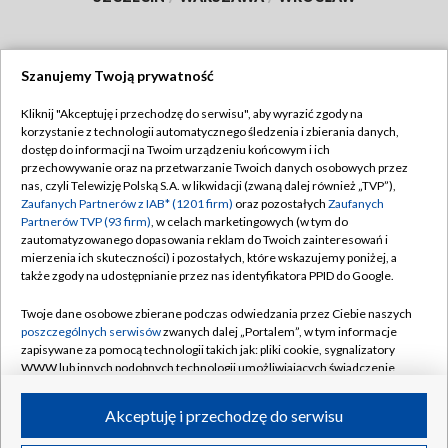
Szanujemy Twoją prywatność
Dołącz do nas:
Kliknij "Akceptuję i przechodzę do serwisu", aby wyrazić zgody na
korzystanie z technologii automatycznego śledzenia i zbierania danych,
TVP
dostęp do informacji na Twoim urządzeniu końcowym i ich
Abonament TVP
przechowywanie oraz na przetwarzanie Twoich danych osobowych przez
Regulamin TVP
nas, czyli Telewizję Polską S.A. w likwidacji (zwaną dalej również „TVP”),
Emisja w TVP
Polityka prywatności
Zaufanych Partnerów z IAB* (1201 firm)
oraz pozostałych
Zaufanych
Partnerów TVP (93 firm)
, w celach marketingowych (w tym do
Centrum informacji TVP
Moje zgody
zautomatyzowanego dopasowania reklam do Twoich zainteresowań i
mierzenia ich skuteczności) i pozostałych, które wskazujemy poniżej, a
Naziemna Telewizja Cyfrowa
Pomoc
także zgody na udostępnianie przez nas identyfikatora PPID do Google.
Sklep TVP
Biuro reklamy
Twoje dane osobowe zbierane podczas odwiedzania przez Ciebie naszych
Rada Programowa
Kontakt
poszczególnych serwisów
zwanych dalej „Portalem”, w tym informacje
zapisywane za pomocą technologii takich jak: pliki cookie, sygnalizatory
System NOS
WWW lub innych podobnych technologii umożliwiających świadczenie
dopasowanych i bezpiecznych usług, personalizację treści oraz reklam,
Informacje o nadawcy
Kanały
udostępnianie funkcji mediów społecznościowych oraz analizowanie
Akceptuję i przechodzę do serwisu
ruchu w Internecie.
Program dla prasy
©2026 Telewizja Polska S.A. w likwidacji