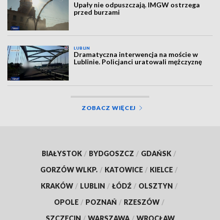
Upały nie odpuszczają. IMGW ostrzega
przed burzami
LUBLIN
Dramatyczna interwencja na moście w
Lublinie. Policjanci uratowali mężczyznę
ZOBACZ WIĘCEJ
BIAŁYSTOK
/
BYDGOSZCZ
/
GDAŃSK
/
GORZÓW WLKP.
/
KATOWICE
/
KIELCE
/
KRAKÓW
/
LUBLIN
/
ŁÓDŹ
/
OLSZTYN
/
OPOLE
/
POZNAŃ
/
RZESZÓW
/
SZCZECIN
/
WARSZAWA
/
WROCŁAW