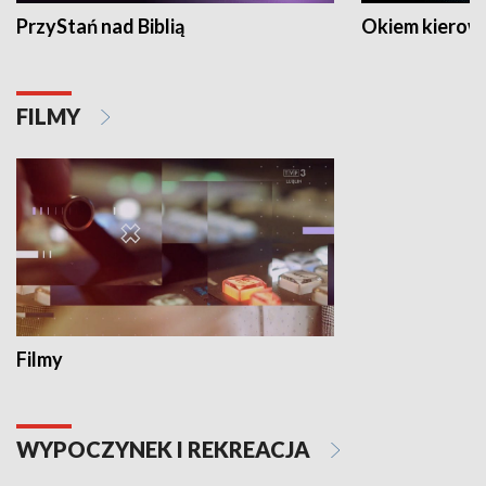
PrzyStań nad Biblią
Okiem kierow
FILMY
Filmy
WYPOCZYNEK I REKREACJA