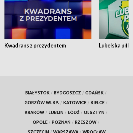
Kwadrans z prezydentem
Lubelska piłk
BIAŁYSTOK
/
BYDGOSZCZ
/
GDAŃSK
/
GORZÓW WLKP.
/
KATOWICE
/
KIELCE
/
KRAKÓW
/
LUBLIN
/
ŁÓDŹ
/
OLSZTYN
/
OPOLE
/
POZNAŃ
/
RZESZÓW
/
SZCZECIN
/
WARSZAWA
/
WROCŁAW