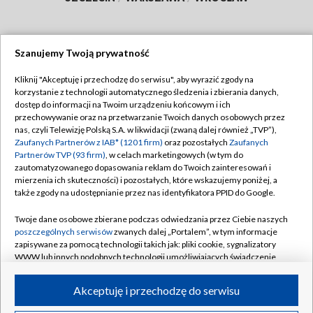
Szanujemy Twoją prywatność
Dołącz do nas:
Kliknij "Akceptuję i przechodzę do serwisu", aby wyrazić zgody na
korzystanie z technologii automatycznego śledzenia i zbierania danych,
TVP
dostęp do informacji na Twoim urządzeniu końcowym i ich
Abonament TVP
przechowywanie oraz na przetwarzanie Twoich danych osobowych przez
Regulamin TVP
nas, czyli Telewizję Polską S.A. w likwidacji (zwaną dalej również „TVP”),
Emisja w TVP
Polityka prywatności
Zaufanych Partnerów z IAB* (1201 firm)
oraz pozostałych
Zaufanych
Partnerów TVP (93 firm)
, w celach marketingowych (w tym do
Centrum informacji TVP
Moje zgody
zautomatyzowanego dopasowania reklam do Twoich zainteresowań i
mierzenia ich skuteczności) i pozostałych, które wskazujemy poniżej, a
Naziemna Telewizja Cyfrowa
Pomoc
także zgody na udostępnianie przez nas identyfikatora PPID do Google.
Sklep TVP
Biuro reklamy
Twoje dane osobowe zbierane podczas odwiedzania przez Ciebie naszych
Rada Programowa
Kontakt
poszczególnych serwisów
zwanych dalej „Portalem”, w tym informacje
zapisywane za pomocą technologii takich jak: pliki cookie, sygnalizatory
System NOS
WWW lub innych podobnych technologii umożliwiających świadczenie
dopasowanych i bezpiecznych usług, personalizację treści oraz reklam,
Informacje o nadawcy
Kanały
udostępnianie funkcji mediów społecznościowych oraz analizowanie
Akceptuję i przechodzę do serwisu
ruchu w Internecie.
Program dla prasy
©2026 Telewizja Polska S.A. w likwidacji