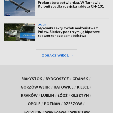
Prokuratura potwierdza. W Tarnawie
Kolonii spadła rosyjska rakieta CH-101
LUBLIN
Są wyniki sekcji zwłok małżeństwa z
Puław. Śledczy podtrzymują hipotezę
rozszerzonego samobójstwa
ZOBACZ WIĘCEJ
BIAŁYSTOK
/
BYDGOSZCZ
/
GDAŃSK
/
GORZÓW WLKP.
/
KATOWICE
/
KIELCE
/
KRAKÓW
/
LUBLIN
/
ŁÓDŹ
/
OLSZTYN
/
OPOLE
/
POZNAŃ
/
RZESZÓW
/
SZCZECIN
/
WARSZAWA
/
WROCŁAW