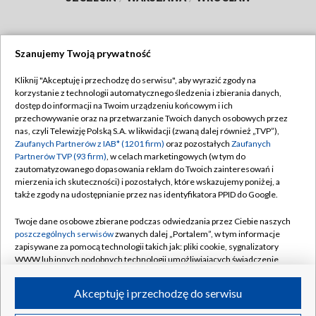
Szanujemy Twoją prywatność
Dołącz do nas:
Kliknij "Akceptuję i przechodzę do serwisu", aby wyrazić zgody na
korzystanie z technologii automatycznego śledzenia i zbierania danych,
TVP
dostęp do informacji na Twoim urządzeniu końcowym i ich
Abonament TVP
przechowywanie oraz na przetwarzanie Twoich danych osobowych przez
Regulamin TVP
nas, czyli Telewizję Polską S.A. w likwidacji (zwaną dalej również „TVP”),
Emisja w TVP
Polityka prywatności
Zaufanych Partnerów z IAB* (1201 firm)
oraz pozostałych
Zaufanych
Partnerów TVP (93 firm)
, w celach marketingowych (w tym do
Centrum informacji TVP
Moje zgody
zautomatyzowanego dopasowania reklam do Twoich zainteresowań i
mierzenia ich skuteczności) i pozostałych, które wskazujemy poniżej, a
Naziemna Telewizja Cyfrowa
Pomoc
także zgody na udostępnianie przez nas identyfikatora PPID do Google.
Sklep TVP
Biuro reklamy
Twoje dane osobowe zbierane podczas odwiedzania przez Ciebie naszych
Rada Programowa
Kontakt
poszczególnych serwisów
zwanych dalej „Portalem”, w tym informacje
zapisywane za pomocą technologii takich jak: pliki cookie, sygnalizatory
System NOS
WWW lub innych podobnych technologii umożliwiających świadczenie
dopasowanych i bezpiecznych usług, personalizację treści oraz reklam,
Informacje o nadawcy
Kanały
udostępnianie funkcji mediów społecznościowych oraz analizowanie
Akceptuję i przechodzę do serwisu
ruchu w Internecie.
Program dla prasy
©2026 Telewizja Polska S.A. w likwidacji