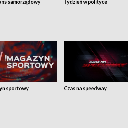
ans samorządowy
Tydzień w polityce
yn sportowy
Czas na speedway