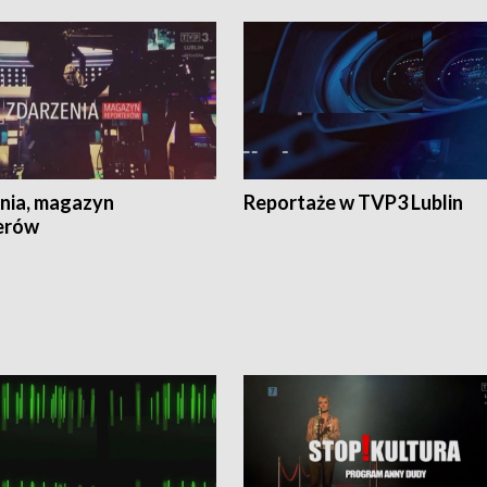
nia, magazyn
Reportaże w TVP3 Lublin
erów