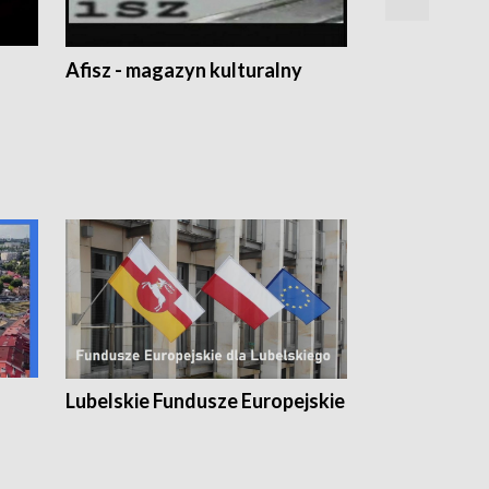
Afisz - magazyn kulturalny
Zobacz, co s
Lubelskie Fundusze Europejskie