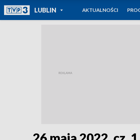
POWRÓT DO
LUBLIN
AKTUALNOŚCI
PRO
TVP REGIONY
26 maja 2022, cz. 1