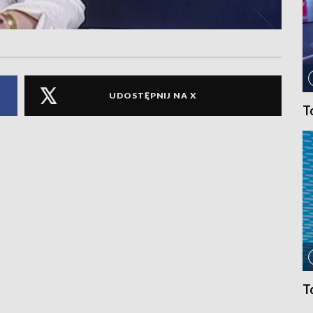
UDOSTĘPNIJ NA X
T
T