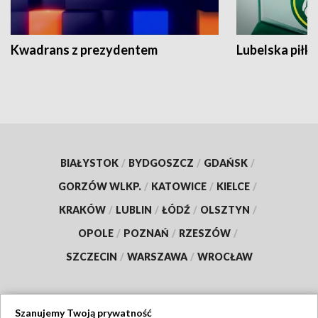
Kwadrans z prezydentem
Lubelska piłk
BIAŁYSTOK
/
BYDGOSZCZ
/
GDAŃSK
/
GORZÓW WLKP.
/
KATOWICE
/
KIELCE
/
KRAKÓW
/
LUBLIN
/
ŁÓDŹ
/
OLSZTYN
/
OPOLE
/
POZNAŃ
/
RZESZÓW
/
SZCZECIN
/
WARSZAWA
/
WROCŁAW
Szanujemy Twoją prywatność