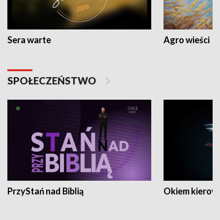
Sera warte
Agro wieści
SPOŁECZEŃSTWO
PrzyStań nad Biblią
Okiem kierow