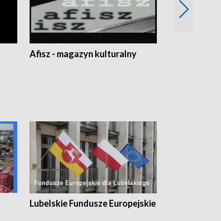
Afisz - magazyn kulturalny
Zobacz, co s
Lubelskie Fundusze Europejskie