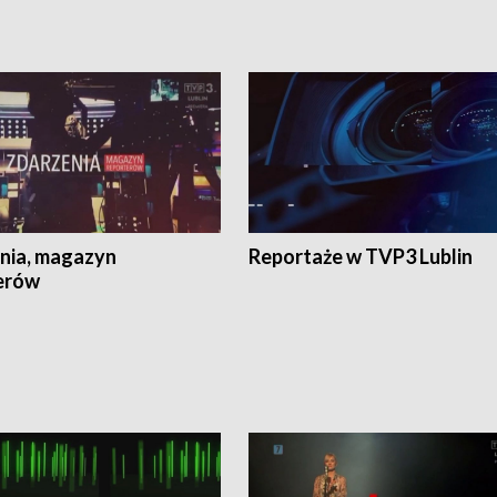
nia, magazyn
Reportaże w TVP3 Lublin
erów