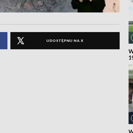
UDOSTĘPNIJ NA X
W
1
W