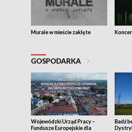
Murale w mieście zaklęte
Koncer
GOSPODARKA
Wojewódzki Urząd Pracy –
Badź b
Fundusze Europejskie dla
Dystry