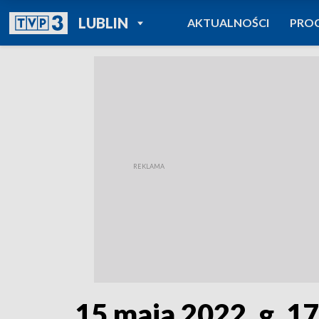
POWRÓT DO
LUBLIN
AKTUALNOŚCI
PRO
TVP REGIONY
15 maja 2022, g. 1