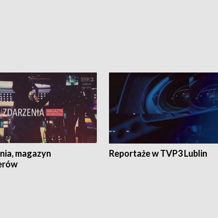
nia, magazyn
Reportaże w TVP3 Lublin
erów