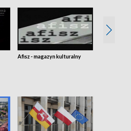
Afisz - magazyn kulturalny
Zobacz, co s