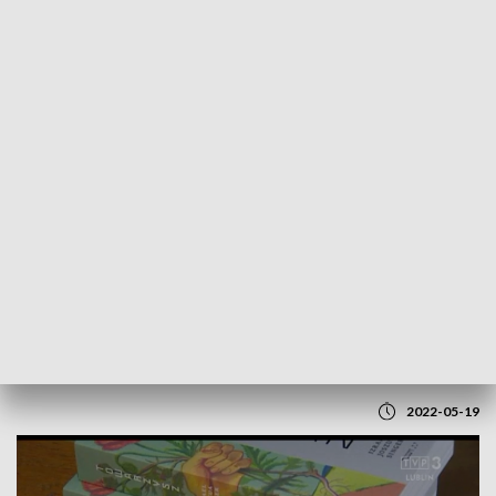
POWRÓT DO
LUBLIN
TVP REGIONY
Prezentacja książki "Towarzysz
Nachman"
2022-05-19