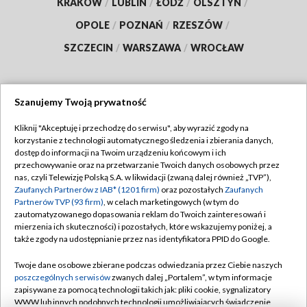
KRAKÓW
/
LUBLIN
/
ŁÓDŹ
/
OLSZTYN
/
OPOLE
/
POZNAŃ
/
RZESZÓW
/
SZCZECIN
/
WARSZAWA
/
WROCŁAW
Szanujemy Twoją prywatność
Dołącz do nas:
Kliknij "Akceptuję i przechodzę do serwisu", aby wyrazić zgody na
korzystanie z technologii automatycznego śledzenia i zbierania danych,
TVP
dostęp do informacji na Twoim urządzeniu końcowym i ich
Abonament TVP
przechowywanie oraz na przetwarzanie Twoich danych osobowych przez
Regulamin TVP
nas, czyli Telewizję Polską S.A. w likwidacji (zwaną dalej również „TVP”),
Emisja w TVP
Polityka prywatności
Zaufanych Partnerów z IAB* (1201 firm)
oraz pozostałych
Zaufanych
Partnerów TVP (93 firm)
, w celach marketingowych (w tym do
Centrum informacji TVP
Moje zgody
zautomatyzowanego dopasowania reklam do Twoich zainteresowań i
mierzenia ich skuteczności) i pozostałych, które wskazujemy poniżej, a
Naziemna Telewizja Cyfrowa
Pomoc
także zgody na udostępnianie przez nas identyfikatora PPID do Google.
Sklep TVP
Biuro reklamy
Twoje dane osobowe zbierane podczas odwiedzania przez Ciebie naszych
Rada Programowa
Kontakt
poszczególnych serwisów
zwanych dalej „Portalem”, w tym informacje
zapisywane za pomocą technologii takich jak: pliki cookie, sygnalizatory
System NOS
WWW lub innych podobnych technologii umożliwiających świadczenie