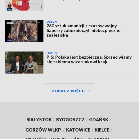
LUBLIN
260 sztuk amunicji z czasów wojny.
Saperzy zabezpieczyli niebezpieczne
znaleziska
LUBLIN
PiS: Polska jest bezpieczna. Sprzeciwiamy
się takiemu wizerunkowi kraju
ZOBACZ WIĘCEJ
BIAŁYSTOK
/
BYDGOSZCZ
/
GDAŃSK
/
GORZÓW WLKP.
/
KATOWICE
/
KIELCE
/