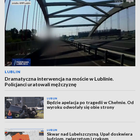
LUBLIN
Dramatyczna interwencja na moście w Lublinie.
Policjanci uratowali mężczyznę
LUBLIN
Będzie apelacja po tragedii w Chełmie. Od
wyroku odwołały się obie strony
LUBLIN
Skwar nad Lubelszczyzną. Upał doskwiera
ludziom, zwierzętom i rzekom