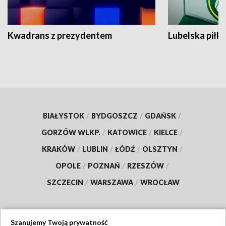
Kwadrans z prezydentem
Lubelska piłk
BIAŁYSTOK
/
BYDGOSZCZ
/
GDAŃSK
/
GORZÓW WLKP.
/
KATOWICE
/
KIELCE
/
KRAKÓW
/
LUBLIN
/
ŁÓDŹ
/
OLSZTYN
/
OPOLE
/
POZNAŃ
/
RZESZÓW
/
SZCZECIN
/
WARSZAWA
/
WROCŁAW
Szanujemy Twoją prywatność