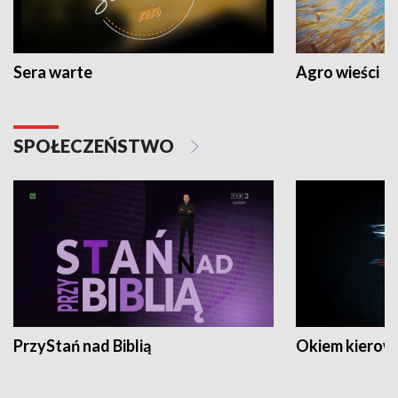
Sera warte
Agro wieści
SPOŁECZEŃSTWO
PrzyStań nad Biblią
Okiem kierow