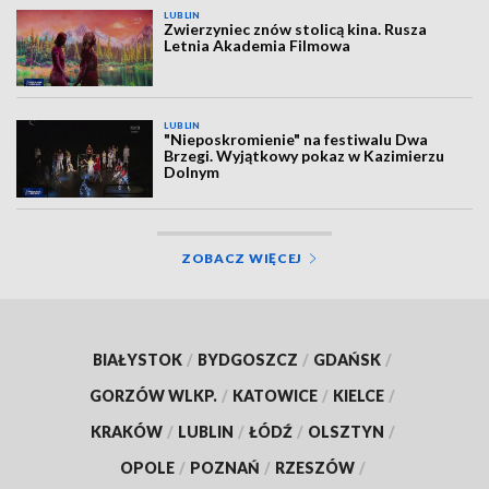
LUBLIN
Zwierzyniec znów stolicą kina. Rusza
Letnia Akademia Filmowa
LUBLIN
"Nieposkromienie" na festiwalu Dwa
Brzegi. Wyjątkowy pokaz w Kazimierzu
Dolnym
ZOBACZ WIĘCEJ
BIAŁYSTOK
/
BYDGOSZCZ
/
GDAŃSK
/
GORZÓW WLKP.
/
KATOWICE
/
KIELCE
/
KRAKÓW
/
LUBLIN
/
ŁÓDŹ
/
OLSZTYN
/
OPOLE
/
POZNAŃ
/
RZESZÓW
/