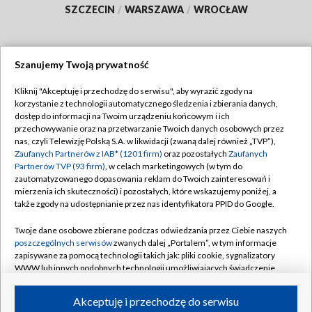
SZCZECIN
/
WARSZAWA
/
WROCŁAW
Szanujemy Twoją prywatność
Dołącz do nas:
Kliknij "Akceptuję i przechodzę do serwisu", aby wyrazić zgody na
korzystanie z technologii automatycznego śledzenia i zbierania danych,
TVP
dostęp do informacji na Twoim urządzeniu końcowym i ich
Abonament TVP
przechowywanie oraz na przetwarzanie Twoich danych osobowych przez
Regulamin TVP
nas, czyli Telewizję Polską S.A. w likwidacji (zwaną dalej również „TVP”),
Emisja w TVP
Polityka prywatności
Zaufanych Partnerów z IAB* (1201 firm)
oraz pozostałych
Zaufanych
Partnerów TVP (93 firm)
, w celach marketingowych (w tym do
Centrum informacji TVP
Moje zgody
zautomatyzowanego dopasowania reklam do Twoich zainteresowań i
mierzenia ich skuteczności) i pozostałych, które wskazujemy poniżej, a
Naziemna Telewizja Cyfrowa
Pomoc
także zgody na udostępnianie przez nas identyfikatora PPID do Google.
Sklep TVP
Biuro reklamy
Twoje dane osobowe zbierane podczas odwiedzania przez Ciebie naszych
Rada Programowa
Kontakt
poszczególnych serwisów
zwanych dalej „Portalem”, w tym informacje
zapisywane za pomocą technologii takich jak: pliki cookie, sygnalizatory
System NOS
WWW lub innych podobnych technologii umożliwiających świadczenie
dopasowanych i bezpiecznych usług, personalizację treści oraz reklam,
Informacje o nadawcy
Kanały
udostępnianie funkcji mediów społecznościowych oraz analizowanie
Akceptuję i przechodzę do serwisu
ruchu w Internecie.
Program dla prasy