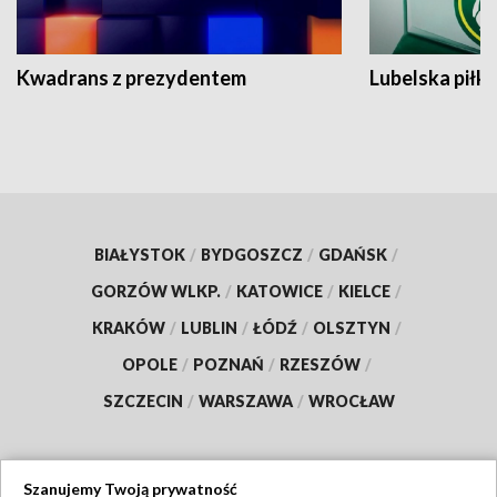
Kwadrans z prezydentem
Lubelska piłk
BIAŁYSTOK
/
BYDGOSZCZ
/
GDAŃSK
/
GORZÓW WLKP.
/
KATOWICE
/
KIELCE
/
KRAKÓW
/
LUBLIN
/
ŁÓDŹ
/
OLSZTYN
/
OPOLE
/
POZNAŃ
/
RZESZÓW
/
SZCZECIN
/
WARSZAWA
/
WROCŁAW
Szanujemy Twoją prywatność