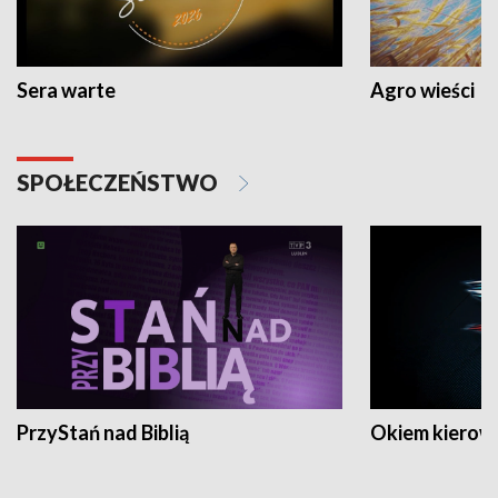
Sera warte
Agro wieści
SPOŁECZEŃSTWO
PrzyStań nad Biblią
Okiem kierow