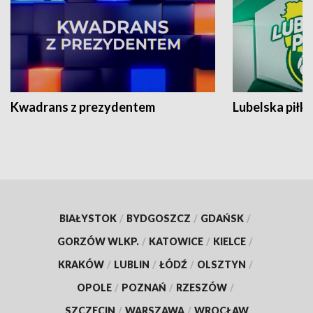
Kwadrans z prezydentem
Lubelska piłk
BIAŁYSTOK
/
BYDGOSZCZ
/
GDAŃSK
/
GORZÓW WLKP.
/
KATOWICE
/
KIELCE
/
KRAKÓW
/
LUBLIN
/
ŁÓDŹ
/
OLSZTYN
/
OPOLE
/
POZNAŃ
/
RZESZÓW
/
SZCZECIN
/
WARSZAWA
/
WROCŁAW