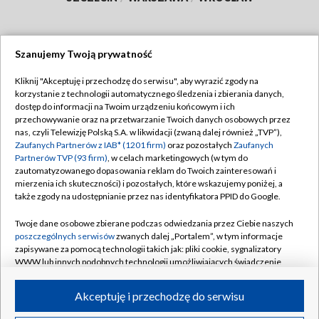
Szanujemy Twoją prywatność
Dołącz do nas:
Kliknij "Akceptuję i przechodzę do serwisu", aby wyrazić zgody na
korzystanie z technologii automatycznego śledzenia i zbierania danych,
TVP
dostęp do informacji na Twoim urządzeniu końcowym i ich
Abonament TVP
przechowywanie oraz na przetwarzanie Twoich danych osobowych przez
Regulamin TVP
nas, czyli Telewizję Polską S.A. w likwidacji (zwaną dalej również „TVP”),
Emisja w TVP
Polityka prywatności
Zaufanych Partnerów z IAB* (1201 firm)
oraz pozostałych
Zaufanych
Partnerów TVP (93 firm)
, w celach marketingowych (w tym do
Centrum informacji TVP
Moje zgody
zautomatyzowanego dopasowania reklam do Twoich zainteresowań i
mierzenia ich skuteczności) i pozostałych, które wskazujemy poniżej, a
Naziemna Telewizja Cyfrowa
Pomoc
także zgody na udostępnianie przez nas identyfikatora PPID do Google.
Sklep TVP
Biuro reklamy
Twoje dane osobowe zbierane podczas odwiedzania przez Ciebie naszych
Rada Programowa
Kontakt
poszczególnych serwisów
zwanych dalej „Portalem”, w tym informacje
zapisywane za pomocą technologii takich jak: pliki cookie, sygnalizatory
System NOS
WWW lub innych podobnych technologii umożliwiających świadczenie
dopasowanych i bezpiecznych usług, personalizację treści oraz reklam,
Informacje o nadawcy
Kanały
udostępnianie funkcji mediów społecznościowych oraz analizowanie
Akceptuję i przechodzę do serwisu
ruchu w Internecie.
Program dla prasy
©2026 Telewizja Polska S.A. w likwidacji