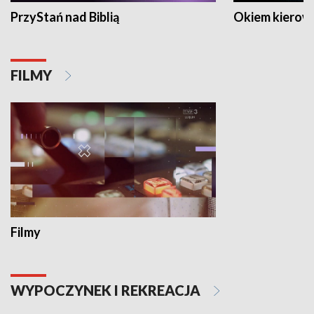
PrzyStań nad Biblią
Okiem kierow
FILMY
Filmy
WYPOCZYNEK I REKREACJA