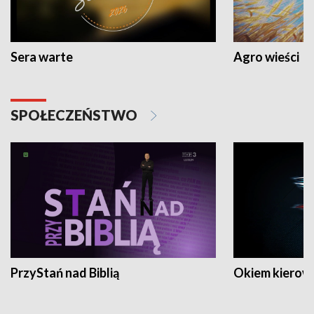
Sera warte
Agro wieści
SPOŁECZEŃSTWO
PrzyStań nad Biblią
Okiem kierow