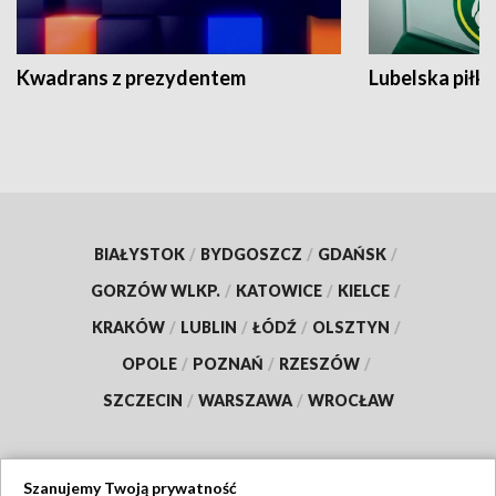
Kwadrans z prezydentem
Lubelska piłk
BIAŁYSTOK
/
BYDGOSZCZ
/
GDAŃSK
/
GORZÓW WLKP.
/
KATOWICE
/
KIELCE
/
KRAKÓW
/
LUBLIN
/
ŁÓDŹ
/
OLSZTYN
/
OPOLE
/
POZNAŃ
/
RZESZÓW
/
SZCZECIN
/
WARSZAWA
/
WROCŁAW
Szanujemy Twoją prywatność