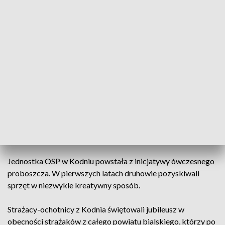
Stulecie OSP w Kodniu
Strażacy z powiatu bialskiego pielgrzymowali do
Sanktuarium Matki Bożej Kodeńskiej. Wyjątkową
okazją do świętowania było 100-lecie działalności
ochotniczej jednostki z Kodnia.
Jednostka OSP w Kodniu powstała z inicjatywy ówczesnego
proboszcza. W pierwszych latach druhowie pozyskiwali
sprzęt w niezwykle kreatywny sposób.
Strażacy-ochotnicy z Kodnia świętowali jubileusz w
obecności strażaków z całego powiatu bialskiego, którzy po