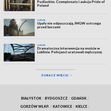
Podlaskim. Czempionaty i aukcja Pride of
Poland
LUBLIN
Upały nie odpuszczają. IMGW ostrzega
przed burzami
LUBLIN
Dramatyczna interwencja na moście w
Lublinie. Policjanci uratowali mężczyznę
ZOBACZ WIĘCEJ
BIAŁYSTOK
/
BYDGOSZCZ
/
GDAŃSK
/
GORZÓW WLKP.
/
KATOWICE
/
KIELCE
/