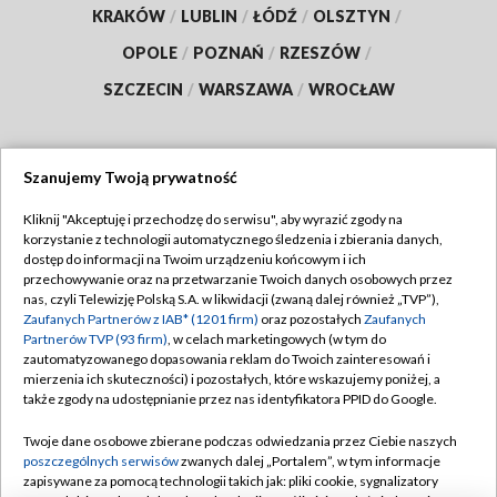
KRAKÓW
/
LUBLIN
/
ŁÓDŹ
/
OLSZTYN
/
OPOLE
/
POZNAŃ
/
RZESZÓW
/
SZCZECIN
/
WARSZAWA
/
WROCŁAW
Szanujemy Twoją prywatność
Dołącz do nas:
Kliknij "Akceptuję i przechodzę do serwisu", aby wyrazić zgody na
korzystanie z technologii automatycznego śledzenia i zbierania danych,
TVP
dostęp do informacji na Twoim urządzeniu końcowym i ich
Abonament TVP
przechowywanie oraz na przetwarzanie Twoich danych osobowych przez
Regulamin TVP
nas, czyli Telewizję Polską S.A. w likwidacji (zwaną dalej również „TVP”),
Emisja w TVP
Polityka prywatności
Zaufanych Partnerów z IAB* (1201 firm)
oraz pozostałych
Zaufanych
Partnerów TVP (93 firm)
, w celach marketingowych (w tym do
Centrum informacji TVP
Moje zgody
zautomatyzowanego dopasowania reklam do Twoich zainteresowań i
mierzenia ich skuteczności) i pozostałych, które wskazujemy poniżej, a
Naziemna Telewizja Cyfrowa
Pomoc
także zgody na udostępnianie przez nas identyfikatora PPID do Google.
Sklep TVP
Biuro reklamy
Twoje dane osobowe zbierane podczas odwiedzania przez Ciebie naszych
Rada Programowa
Kontakt
poszczególnych serwisów
zwanych dalej „Portalem”, w tym informacje
zapisywane za pomocą technologii takich jak: pliki cookie, sygnalizatory
System NOS