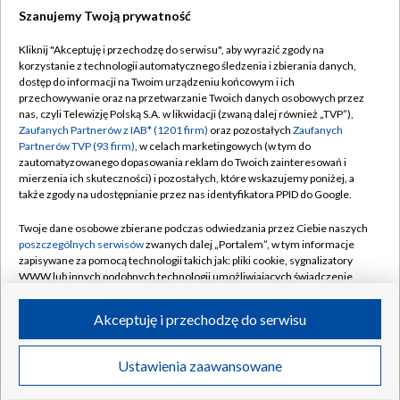
Szanujemy Twoją prywatność
Dołącz do nas:
Kliknij "Akceptuję i przechodzę do serwisu", aby wyrazić zgody na
korzystanie z technologii automatycznego śledzenia i zbierania danych,
TVP
dostęp do informacji na Twoim urządzeniu końcowym i ich
Abonament TVP
przechowywanie oraz na przetwarzanie Twoich danych osobowych przez
Regulamin TVP
nas, czyli Telewizję Polską S.A. w likwidacji (zwaną dalej również „TVP”),
Emisja w TVP
Polityka prywatności
Zaufanych Partnerów z IAB* (1201 firm)
oraz pozostałych
Zaufanych
Partnerów TVP (93 firm)
, w celach marketingowych (w tym do
Centrum informacji TVP
Moje zgody
zautomatyzowanego dopasowania reklam do Twoich zainteresowań i
mierzenia ich skuteczności) i pozostałych, które wskazujemy poniżej, a
Naziemna Telewizja Cyfrowa
Pomoc
także zgody na udostępnianie przez nas identyfikatora PPID do Google.
Sklep TVP
Biuro reklamy
Twoje dane osobowe zbierane podczas odwiedzania przez Ciebie naszych
Rada Programowa
Kontakt
poszczególnych serwisów
zwanych dalej „Portalem”, w tym informacje
zapisywane za pomocą technologii takich jak: pliki cookie, sygnalizatory
System NOS
WWW lub innych podobnych technologii umożliwiających świadczenie
dopasowanych i bezpiecznych usług, personalizację treści oraz reklam,
Informacje o nadawcy
Kanały
udostępnianie funkcji mediów społecznościowych oraz analizowanie
Akceptuję i przechodzę do serwisu
ruchu w Internecie.
Program dla prasy
©2026 Telewizja Polska S.A. w likwidacji
Biuro Reklamy
Twoje dane osobowe zbierane podczas odwiedzania przez Ciebie
Ustawienia zaawansowane
poszczególnych serwisów
na Portalu, takie jak adresy IP, identyfikatory
Ogłoszenie przetargowe
Twoich urządzeń końcowych i identyfikatory plików cookie, informacje o