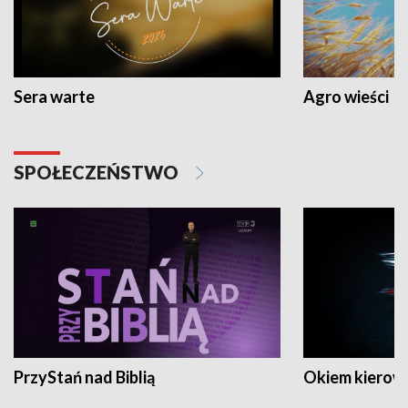
Sera warte
Agro wieści
SPOŁECZEŃSTWO
PrzyStań nad Biblią
Okiem kierow