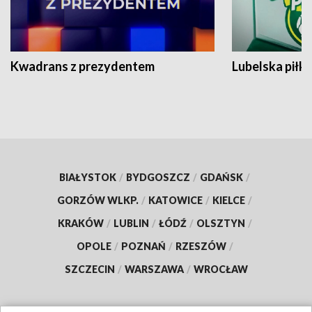
Kwadrans z prezydentem
Lubelska piłk
BIAŁYSTOK
/
BYDGOSZCZ
/
GDAŃSK
/
GORZÓW WLKP.
/
KATOWICE
/
KIELCE
/
KRAKÓW
/
LUBLIN
/
ŁÓDŹ
/
OLSZTYN
/
OPOLE
/
POZNAŃ
/
RZESZÓW
/
SZCZECIN
/
WARSZAWA
/
WROCŁAW