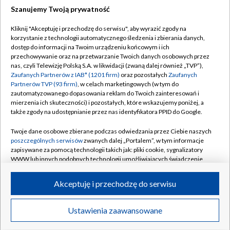
Szanujemy Twoją prywatność
Dołącz do nas:
Kliknij "Akceptuję i przechodzę do serwisu", aby wyrazić zgody na
korzystanie z technologii automatycznego śledzenia i zbierania danych,
TVP
dostęp do informacji na Twoim urządzeniu końcowym i ich
Abonament TVP
przechowywanie oraz na przetwarzanie Twoich danych osobowych przez
Regulamin TVP
nas, czyli Telewizję Polską S.A. w likwidacji (zwaną dalej również „TVP”),
Emisja w TVP
Polityka prywatności
Zaufanych Partnerów z IAB* (1201 firm)
oraz pozostałych
Zaufanych
Partnerów TVP (93 firm)
, w celach marketingowych (w tym do
Centrum informacji TVP
Moje zgody
zautomatyzowanego dopasowania reklam do Twoich zainteresowań i
mierzenia ich skuteczności) i pozostałych, które wskazujemy poniżej, a
Naziemna Telewizja Cyfrowa
Pomoc
także zgody na udostępnianie przez nas identyfikatora PPID do Google.
Sklep TVP
Biuro reklamy
Twoje dane osobowe zbierane podczas odwiedzania przez Ciebie naszych
Rada Programowa
Kontakt
poszczególnych serwisów
zwanych dalej „Portalem”, w tym informacje
zapisywane za pomocą technologii takich jak: pliki cookie, sygnalizatory
System NOS
WWW lub innych podobnych technologii umożliwiających świadczenie
dopasowanych i bezpiecznych usług, personalizację treści oraz reklam,
Informacje o nadawcy
Kanały
udostępnianie funkcji mediów społecznościowych oraz analizowanie
Akceptuję i przechodzę do serwisu
ruchu w Internecie.
Program dla prasy
©2026 Telewizja Polska S.A. w likwidacji
Biuro Reklamy
Twoje dane osobowe zbierane podczas odwiedzania przez Ciebie
Ustawienia zaawansowane
poszczególnych serwisów
na Portalu, takie jak adresy IP, identyfikatory
Ogłoszenie przetargowe
Twoich urządzeń końcowych i identyfikatory plików cookie, informacje o