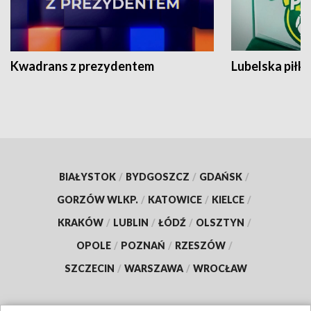
Kwadrans z prezydentem
Lubelska piłk
BIAŁYSTOK
/
BYDGOSZCZ
/
GDAŃSK
/
GORZÓW WLKP.
/
KATOWICE
/
KIELCE
/
KRAKÓW
/
LUBLIN
/
ŁÓDŹ
/
OLSZTYN
/
OPOLE
/
POZNAŃ
/
RZESZÓW
/
SZCZECIN
/
WARSZAWA
/
WROCŁAW