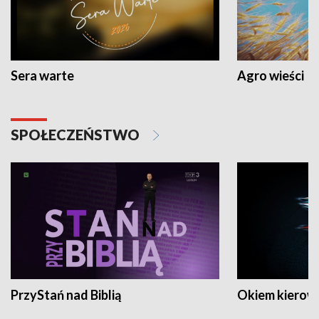
Sera warte
Agro wieści
SPOŁECZEŃSTWO
PrzyStań nad Biblią
Okiem kierow