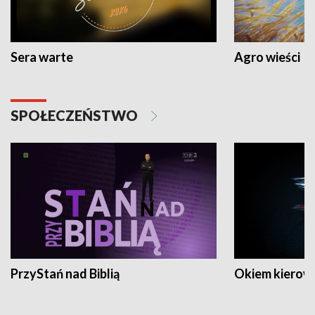
Sera warte
Agro wieści
SPOŁECZEŃSTWO
PrzyStań nad Biblią
Okiem kierow