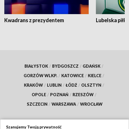
Kwadrans z prezydentem
Lubelska piłk
BIAŁYSTOK
/
BYDGOSZCZ
/
GDAŃSK
/
GORZÓW WLKP.
/
KATOWICE
/
KIELCE
/
KRAKÓW
/
LUBLIN
/
ŁÓDŹ
/
OLSZTYN
/
OPOLE
/
POZNAŃ
/
RZESZÓW
/
SZCZECIN
/
WARSZAWA
/
WROCŁAW
Szanujemy Twoją prywatność