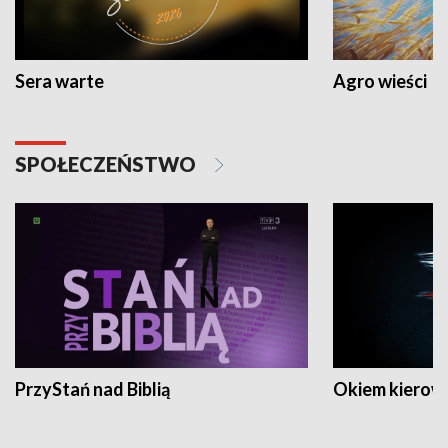
Sera warte
Agro wieści
SPOŁECZEŃSTWO
PrzyStań nad Biblią
Okiem kierow