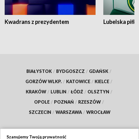
Kwadrans z prezydentem
Lubelska piłk
BIAŁYSTOK
/
BYDGOSZCZ
/
GDAŃSK
/
GORZÓW WLKP.
/
KATOWICE
/
KIELCE
/
KRAKÓW
/
LUBLIN
/
ŁÓDŹ
/
OLSZTYN
/
OPOLE
/
POZNAŃ
/
RZESZÓW
/
SZCZECIN
/
WARSZAWA
/
WROCŁAW
Szanujemy Twoją prywatność