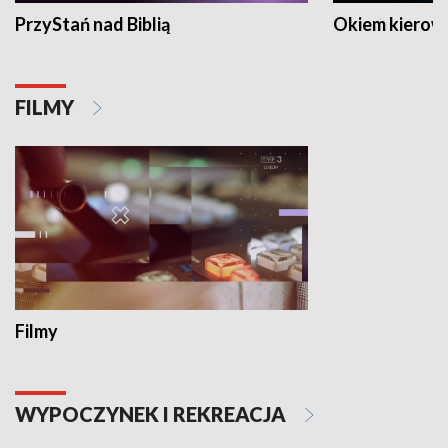
PrzyStań nad Biblią
Okiem kierow
FILMY
Filmy
WYPOCZYNEK I REKREACJA