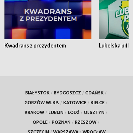
Kwadrans z prezydentem
Lubelska piłk
BIAŁYSTOK
/
BYDGOSZCZ
/
GDAŃSK
/
GORZÓW WLKP.
/
KATOWICE
/
KIELCE
/
KRAKÓW
/
LUBLIN
/
ŁÓDŹ
/
OLSZTYN
/
OPOLE
/
POZNAŃ
/
RZESZÓW
/
SZCZECIN
/
WARSZAWA
/
WROCŁAW