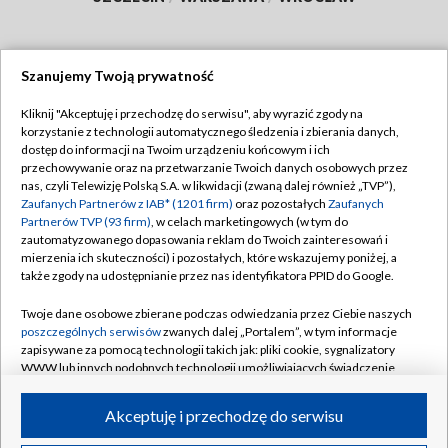
Szanujemy Twoją prywatność
Dołącz do nas:
Kliknij "Akceptuję i przechodzę do serwisu", aby wyrazić zgody na
korzystanie z technologii automatycznego śledzenia i zbierania danych,
TVP
dostęp do informacji na Twoim urządzeniu końcowym i ich
Abonament TVP
przechowywanie oraz na przetwarzanie Twoich danych osobowych przez
Regulamin TVP
nas, czyli Telewizję Polską S.A. w likwidacji (zwaną dalej również „TVP”),
Emisja w TVP
Polityka prywatności
Zaufanych Partnerów z IAB* (1201 firm)
oraz pozostałych
Zaufanych
Partnerów TVP (93 firm)
, w celach marketingowych (w tym do
Centrum informacji TVP
Moje zgody
zautomatyzowanego dopasowania reklam do Twoich zainteresowań i
mierzenia ich skuteczności) i pozostałych, które wskazujemy poniżej, a
Naziemna Telewizja Cyfrowa
Pomoc
także zgody na udostępnianie przez nas identyfikatora PPID do Google.
Sklep TVP
Biuro reklamy
Twoje dane osobowe zbierane podczas odwiedzania przez Ciebie naszych
Rada Programowa
Kontakt
poszczególnych serwisów
zwanych dalej „Portalem”, w tym informacje
zapisywane za pomocą technologii takich jak: pliki cookie, sygnalizatory
System NOS
WWW lub innych podobnych technologii umożliwiających świadczenie
dopasowanych i bezpiecznych usług, personalizację treści oraz reklam,
Informacje o nadawcy
Kanały
udostępnianie funkcji mediów społecznościowych oraz analizowanie
Akceptuję i przechodzę do serwisu
ruchu w Internecie.
Program dla prasy
©2026 Telewizja Polska S.A. w likwidacji