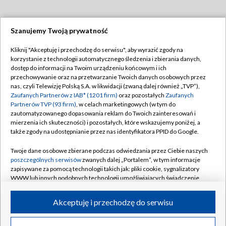
Szanujemy Twoją prywatność
Dołącz do nas:
Kliknij "Akceptuję i przechodzę do serwisu", aby wyrazić zgody na
korzystanie z technologii automatycznego śledzenia i zbierania danych,
TVP
dostęp do informacji na Twoim urządzeniu końcowym i ich
Abonament TVP
przechowywanie oraz na przetwarzanie Twoich danych osobowych przez
Regulamin TVP
nas, czyli Telewizję Polską S.A. w likwidacji (zwaną dalej również „TVP”),
Emisja w TVP
Polityka prywatności
Zaufanych Partnerów z IAB* (1201 firm)
oraz pozostałych
Zaufanych
Partnerów TVP (93 firm)
, w celach marketingowych (w tym do
Centrum informacji TVP
Moje zgody
zautomatyzowanego dopasowania reklam do Twoich zainteresowań i
mierzenia ich skuteczności) i pozostałych, które wskazujemy poniżej, a
Naziemna Telewizja Cyfrowa
Pomoc
także zgody na udostępnianie przez nas identyfikatora PPID do Google.
Sklep TVP
Biuro reklamy
Twoje dane osobowe zbierane podczas odwiedzania przez Ciebie naszych
Rada Programowa
Kontakt
poszczególnych serwisów
zwanych dalej „Portalem”, w tym informacje
zapisywane za pomocą technologii takich jak: pliki cookie, sygnalizatory
System NOS
WWW lub innych podobnych technologii umożliwiających świadczenie
dopasowanych i bezpiecznych usług, personalizację treści oraz reklam,
Informacje o nadawcy
Kanały
udostępnianie funkcji mediów społecznościowych oraz analizowanie
Akceptuję i przechodzę do serwisu
ruchu w Internecie.
Program dla prasy
©2026 Telewizja Polska S.A. w likwidacji
Biuro Reklamy
Twoje dane osobowe zbierane podczas odwiedzania przez Ciebie