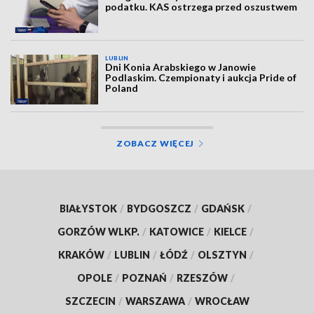
podatku. KAS ostrzega przed oszustwem
LUBLIN
Dni Konia Arabskiego w Janowie
Podlaskim. Czempionaty i aukcja Pride of
Poland
ZOBACZ WIĘCEJ
BIAŁYSTOK
/
BYDGOSZCZ
/
GDAŃSK
/
GORZÓW WLKP.
/
KATOWICE
/
KIELCE
/
KRAKÓW
/
LUBLIN
/
ŁÓDŹ
/
OLSZTYN
/
OPOLE
/
POZNAŃ
/
RZESZÓW
/
SZCZECIN
/
WARSZAWA
/
WROCŁAW