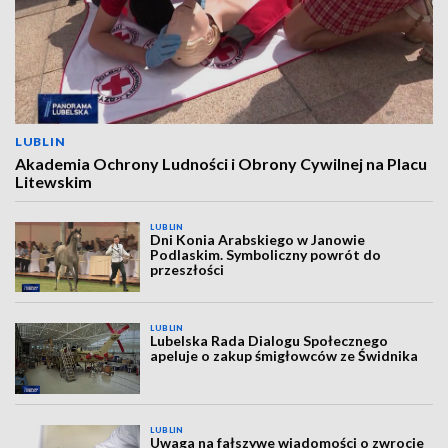
LUBLIN
Akademia Ochrony Ludności i Obrony Cywilnej na Placu
Litewskim
LUBLIN
Dni Konia Arabskiego w Janowie
Podlaskim. Symboliczny powrót do
przeszłości
LUBLIN
Lubelska Rada Dialogu Społecznego
apeluje o zakup śmigłowców ze Świdnika
LUBLIN
Uwaga na fałszywe wiadomości o zwrocie