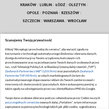
KRAKÓW
/
LUBLIN
/
ŁÓDŹ
/
OLSZTYN
/
OPOLE
/
POZNAŃ
/
RZESZÓW
/
SZCZECIN
/
WARSZAWA
/
WROCŁAW
Szanujemy Twoją prywatność
Dołącz do nas:
Kliknij "Akceptuję i przechodzę do serwisu", aby wyrazić zgody na
korzystanie z technologii automatycznego śledzenia i zbierania danych,
TVP
dostęp do informacji na Twoim urządzeniu końcowym i ich
Abonament TVP
przechowywanie oraz na przetwarzanie Twoich danych osobowych przez
Regulamin TVP
nas, czyli Telewizję Polską S.A. w likwidacji (zwaną dalej również „TVP”),
Emisja w TVP
Polityka prywatności
Zaufanych Partnerów z IAB* (1201 firm)
oraz pozostałych
Zaufanych
Partnerów TVP (93 firm)
, w celach marketingowych (w tym do
Centrum informacji TVP
Moje zgody
zautomatyzowanego dopasowania reklam do Twoich zainteresowań i
mierzenia ich skuteczności) i pozostałych, które wskazujemy poniżej, a
Naziemna Telewizja Cyfrowa
Pomoc
także zgody na udostępnianie przez nas identyfikatora PPID do Google.
Sklep TVP
Biuro reklamy
Twoje dane osobowe zbierane podczas odwiedzania przez Ciebie naszych
Rada Programowa
Kontakt
poszczególnych serwisów
zwanych dalej „Portalem”, w tym informacje
zapisywane za pomocą technologii takich jak: pliki cookie, sygnalizatory