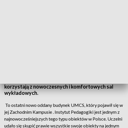
Nowy gmach Instytutu Pedagogiki UMCS oficjalnie otwarty
Nowy gmach Instytutu Pedagogiki UMCS oficjalnie
otwarty. Wydział został przeniesiony z dawnej
siedziby przy ul. Narutowicza. W nowej - studenci
korzystają z nowoczesnych i komfortowych sal
wykładowych.
To ostatni nowo oddany budynek UMCS, który pojawił się w
jej Zachodnim Kampusie . Instytut Pedagogiki jest jednym z
najnowocześniejszych tego typu obiektów w Polsce. Uczelni
udało się skupić prawie wszystkie swoje obiekty na jednym