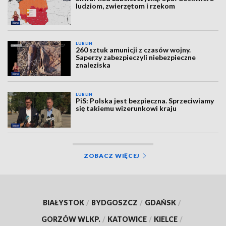
ludziom, zwierzętom i rzekom
LUBLIN
260 sztuk amunicji z czasów wojny.
Saperzy zabezpieczyli niebezpieczne
znaleziska
LUBLIN
PiS: Polska jest bezpieczna. Sprzeciwiamy
się takiemu wizerunkowi kraju
ZOBACZ WIĘCEJ
BIAŁYSTOK
/
BYDGOSZCZ
/
GDAŃSK
/
GORZÓW WLKP.
/
KATOWICE
/
KIELCE
/