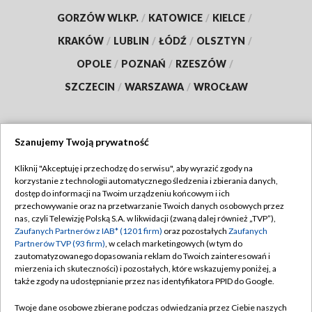
GORZÓW WLKP.
/
KATOWICE
/
KIELCE
/
KRAKÓW
/
LUBLIN
/
ŁÓDŹ
/
OLSZTYN
/
OPOLE
/
POZNAŃ
/
RZESZÓW
/
SZCZECIN
/
WARSZAWA
/
WROCŁAW
Szanujemy Twoją prywatność
Dołącz do nas:
Kliknij "Akceptuję i przechodzę do serwisu", aby wyrazić zgody na
korzystanie z technologii automatycznego śledzenia i zbierania danych,
TVP
dostęp do informacji na Twoim urządzeniu końcowym i ich
Abonament TVP
przechowywanie oraz na przetwarzanie Twoich danych osobowych przez
Regulamin TVP
nas, czyli Telewizję Polską S.A. w likwidacji (zwaną dalej również „TVP”),
Emisja w TVP
Polityka prywatności
Zaufanych Partnerów z IAB* (1201 firm)
oraz pozostałych
Zaufanych
Partnerów TVP (93 firm)
, w celach marketingowych (w tym do
Centrum informacji TVP
Moje zgody
zautomatyzowanego dopasowania reklam do Twoich zainteresowań i
mierzenia ich skuteczności) i pozostałych, które wskazujemy poniżej, a
Naziemna Telewizja Cyfrowa
Pomoc
także zgody na udostępnianie przez nas identyfikatora PPID do Google.
Sklep TVP
Biuro reklamy
Twoje dane osobowe zbierane podczas odwiedzania przez Ciebie naszych