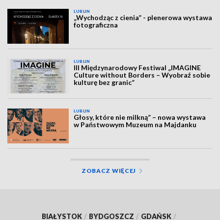
LUBLIN
„Wychodząc z cienia” - plenerowa wystawa
fotograficzna
LUBLIN
III Międzynarodowy Festiwal „IMAGINE
Culture without Borders – Wyobraź sobie
kulturę bez granic”
LUBLIN
Głosy, które nie milkną” – nowa wystawa
w Państwowym Muzeum na Majdanku
ZOBACZ WIĘCEJ
BIAŁYSTOK
/
BYDGOSZCZ
/
GDAŃSK
/