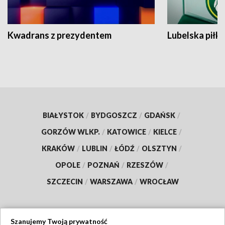
Kwadrans z prezydentem
Lubelska piłk
BIAŁYSTOK
/
BYDGOSZCZ
/
GDAŃSK
/
GORZÓW WLKP.
/
KATOWICE
/
KIELCE
/
KRAKÓW
/
LUBLIN
/
ŁÓDŹ
/
OLSZTYN
/
OPOLE
/
POZNAŃ
/
RZESZÓW
/
SZCZECIN
/
WARSZAWA
/
WROCŁAW
Szanujemy Twoją prywatność