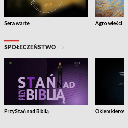
Sera warte
Agro wieści
SPOŁECZEŃSTWO
PrzyStań nad Biblią
Okiem kierow