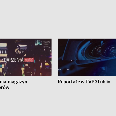
nia, magazyn
Reportaże w TVP3 Lublin
erów