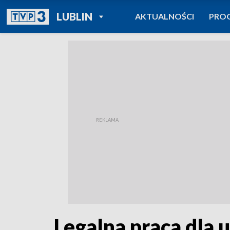
POWRÓT DO
LUBLIN
AKTUALNOŚCI
PRO
TVP REGIONY
Legalna praca dla 