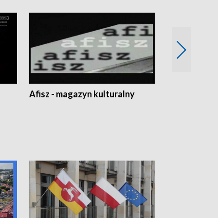
Afisz - magazyn kulturalny
Zobacz, co s