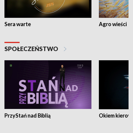
Sera warte
Agro wieści
SPOŁECZEŃSTWO
PrzyStań nad Biblią
Okiem kierow