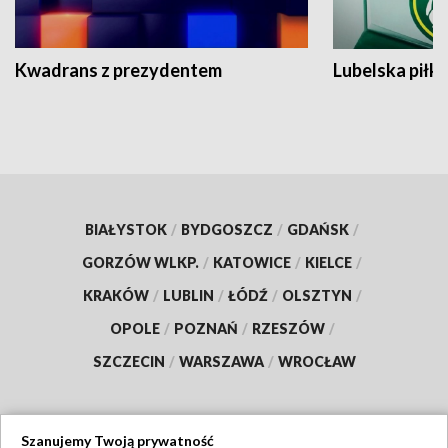
Kwadrans z prezydentem
Lubelska piłk
BIAŁYSTOK
/
BYDGOSZCZ
/
GDAŃSK
/
GORZÓW WLKP.
/
KATOWICE
/
KIELCE
/
KRAKÓW
/
LUBLIN
/
ŁÓDŹ
/
OLSZTYN
/
OPOLE
/
POZNAŃ
/
RZESZÓW
/
SZCZECIN
/
WARSZAWA
/
WROCŁAW
Szanujemy Twoją prywatność