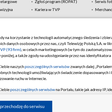
zetargowe
Zgłoś program (ROPAT)
Serwis fo
wizyjna
Kariera w TVP
Merchandi
Polityka prywatności
Moje zgody
Pomoc
Biuro re
ody na korzystanie z technologii automatycznego śledzenia i zbie
 danych osobowych przez nas, czyli Telewizję Polską S.A. w likw
VP (93 firm)
, w celach marketingowych (w tym do zautomatyzow
 poniżej, a także zgody na udostępnianie przez nas identyfikator
Ciebie naszych
poszczególnych serwisów
zwanych dalej „Portalem
obnych technologii umożliwiających świadczenie dopasowanych i be
zowanie ruchu w Internecie.
Ciebie
poszczególnych serwisów
na Portalu, takie jak adresy IP, 
sach Portalu czy historia odwiedzin będą przetwarzane przez TV
ji: przechowywania informacji na urządzeniu lub dostęp do nich,
©2026 Telewizja Polska S.A. w likwidacji
 przechodzę do serwisu
enia profilu spersonalizowanych treści, wyboru spersonalizowany