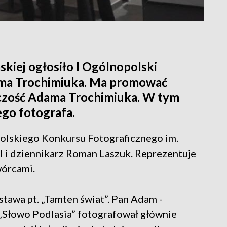
skiej ogłosiło I Ogólnopolski
ama Trochimiuka. Ma promować
rczość Adama Trochimiuka. W tym
ego fotografa.
olskiego Konkursu Fotograficznego im.
l i dziennikarz Roman Laszuk. Reprezentuje
wórcami.
tawa pt. „Tamten świat”. Pan Adam -
„Słowo Podlasia” fotografował głównie