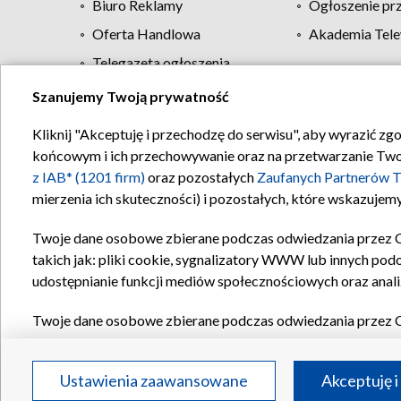
Biuro Reklamy
Ogłoszenie pr
Oferta Handlowa
Akademia Tele
Telegazeta ogłoszenia
Szanujemy Twoją prywatność
Regulamin TVP
Kliknij "Akceptuję i przechodzę do serwisu", aby wyrazić zg
końcowym i ich przechowywanie oraz na przetwarzanie Twoich
z IAB* (1201 firm)
oraz pozostałych
Zaufanych Partnerów T
mierzenia ich skuteczności) i pozostałych, które wskazujemy
Twoje dane osobowe zbierane podczas odwiedzania przez 
takich jak: pliki cookie, sygnalizatory WWW lub innych pod
udostępnianie funkcji mediów społecznościowych oraz anali
Twoje dane osobowe zbierane podczas odwiedzania przez 
plików cookie, informacje o Twoich wyszukiwaniach w serwi
Partnerów TVP
dla realizacji następujących celów i funkc
Ustawienia zaawansowane
Akceptuję i
reklam, tworzenia profilu spersonalizowanych reklam, tworz