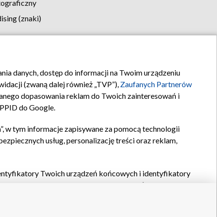
tograficzny
sing (znaki)
klamy
Kontakt
rania danych, dostęp do informacji na Twoim urządzeniu
idacji (zwaną dalej również „TVP”),
Zaufanych Partnerów
anego dopasowania reklam do Twoich zainteresowań i
a PPID do Google.
”, w tym informacje zapisywane za pomocą technologii
zpiecznych usług, personalizację treści oraz reklam,
identyfikatory Twoich urządzeń końcowych i identyfikatory
P,
Zaufanych Partnerów z IAB
oraz pozostałych
Zaufanych
 wyboru podstawowych reklam, wyboru spersonalizowanych
ch treści, pomiaru wydajności reklam, pomiaru wydajności