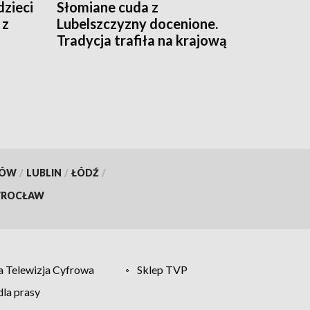
dzieci
Słomiane cuda z
 z
Lubelszczyzny docenione.
Tradycja trafiła na krajową
listę dziedzictwa
KÓW
/
LUBLIN
/
ŁÓDŹ
/
ROCŁAW
 Telewizja Cyfrowa
Sklep TVP
la prasy