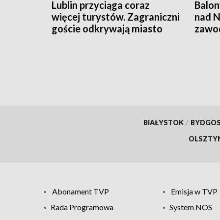
Lublin przyciąga coraz
Balon
więcej turystów. Zagraniczni
nad N
goście odkrywają miasto
zawod
BIAŁYSTOK
/
BYDGO
OLSZTY
Abonament TVP
Emisja w TVP
Rada Programowa
System NOS