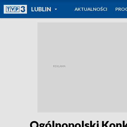
POWRÓT DO
LUBLIN
AKTUALNOŚCI
PRO
TVP REGIONY
Ogólnopolski Konku