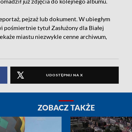
romadził już zdjęcia do kolejnego albumu.
eportaż, pejzaż lub dokument. W ubiegłym
 pośmiertnie tytuł Zasłużony dla Białej
rzekaże miastu niezwykle cenne archiwum,
UDOSTĘPNIJ NA X
ZOBACZ TAKŻE