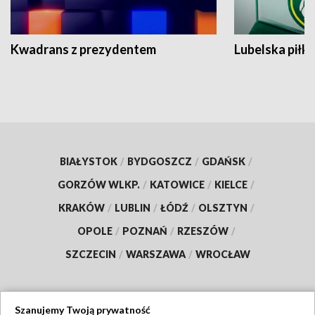
Kwadrans z prezydentem
Lubelska piłk
BIAŁYSTOK
/
BYDGOSZCZ
/
GDAŃSK
/
GORZÓW WLKP.
/
KATOWICE
/
KIELCE
/
KRAKÓW
/
LUBLIN
/
ŁÓDŹ
/
OLSZTYN
/
OPOLE
/
POZNAŃ
/
RZESZÓW
/
SZCZECIN
/
WARSZAWA
/
WROCŁAW
Szanujemy Twoją prywatność