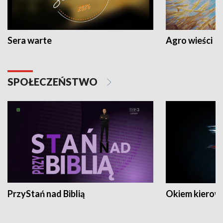
Sera warte
Agro wieści
SPOŁECZEŃSTWO
PrzyStań nad Biblią
Okiem kierow