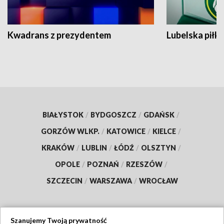
Kwadrans z prezydentem
Lubelska piłk
BIAŁYSTOK
/
BYDGOSZCZ
/
GDAŃSK
/
GORZÓW WLKP.
/
KATOWICE
/
KIELCE
/
KRAKÓW
/
LUBLIN
/
ŁÓDŹ
/
OLSZTYN
/
OPOLE
/
POZNAŃ
/
RZESZÓW
/
SZCZECIN
/
WARSZAWA
/
WROCŁAW
Szanujemy Twoją prywatność