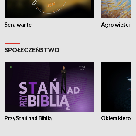
Sera warte
Agro wieści
SPOŁECZEŃSTWO
PrzyStań nad Biblią
Okiem kierow