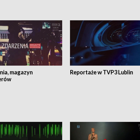
nia, magazyn
Reportaże w TVP3 Lublin
erów