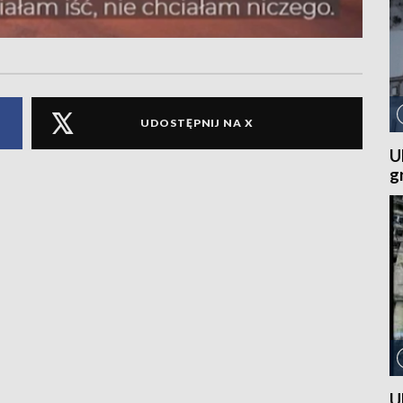
UDOSTĘPNIJ NA X
U
g
U