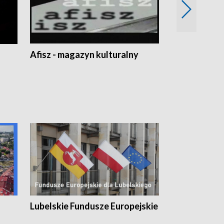
Afisz - magazyn kulturalny
Zobacz, co s
Lubelskie Fundusze Europejskie