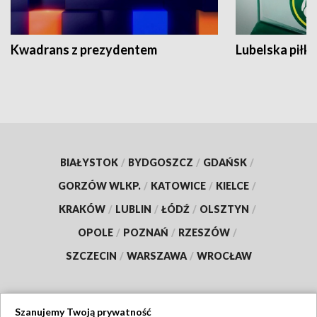
Kwadrans z prezydentem
Lubelska piłk
BIAŁYSTOK
/
BYDGOSZCZ
/
GDAŃSK
/
GORZÓW WLKP.
/
KATOWICE
/
KIELCE
/
KRAKÓW
/
LUBLIN
/
ŁÓDŹ
/
OLSZTYN
/
OPOLE
/
POZNAŃ
/
RZESZÓW
/
SZCZECIN
/
WARSZAWA
/
WROCŁAW
Szanujemy Twoją prywatność