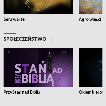
Sera warte
Agro wieści
SPOŁECZEŃSTWO
PrzyStań nad Biblią
Okiem kierow