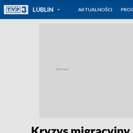
POWRÓT DO
LUBLIN
AKTUALNOŚCI
PRO
TVP REGIONY
Kryzys migracyjny