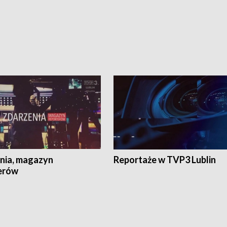
nia, magazyn
Reportaże w TVP3 Lublin
erów