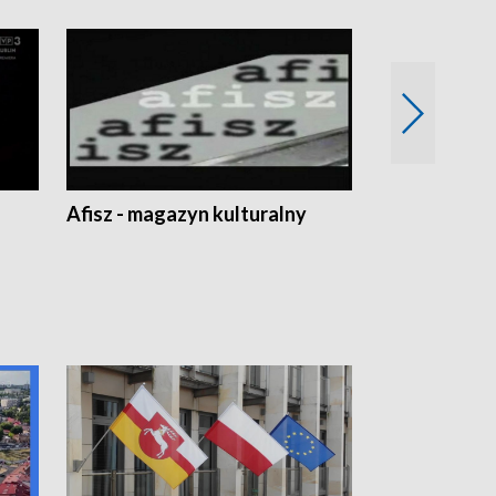
Afisz - magazyn kulturalny
Zobacz, co s