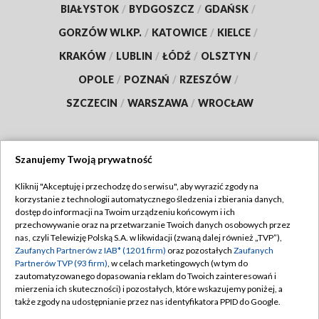
BIAŁYSTOK
/
BYDGOSZCZ
/
GDAŃSK
/
GORZÓW WLKP.
/
KATOWICE
/
KIELCE
/
KRAKÓW
/
LUBLIN
/
ŁÓDŹ
/
OLSZTYN
/
OPOLE
/
POZNAŃ
/
RZESZÓW
/
SZCZECIN
/
WARSZAWA
/
WROCŁAW
Szanujemy Twoją prywatność
Dołącz do nas:
Kliknij "Akceptuję i przechodzę do serwisu", aby wyrazić zgody na
korzystanie z technologii automatycznego śledzenia i zbierania danych,
TVP
dostęp do informacji na Twoim urządzeniu końcowym i ich
Abonament TVP
przechowywanie oraz na przetwarzanie Twoich danych osobowych przez
Regulamin TVP
nas, czyli Telewizję Polską S.A. w likwidacji (zwaną dalej również „TVP”),
Emisja w TVP
Polityka prywatności
Zaufanych Partnerów z IAB* (1201 firm)
oraz pozostałych
Zaufanych
Partnerów TVP (93 firm)
, w celach marketingowych (w tym do
Centrum informacji TVP
Moje zgody
zautomatyzowanego dopasowania reklam do Twoich zainteresowań i
mierzenia ich skuteczności) i pozostałych, które wskazujemy poniżej, a
Naziemna Telewizja Cyfrowa
Pomoc
także zgody na udostępnianie przez nas identyfikatora PPID do Google.
Sklep TVP