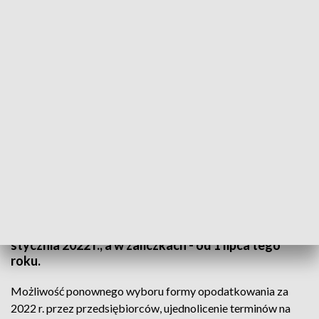
Kolejne zmiany podatkowe
Ministerstwo Finansów wprowadza kolejne zmiany
w Polskim Ładzie. Wiceminister Artur Soboń
podsumował dziś konsultacje społeczne projektu
zmian w podatkach. Podkreślił, że przygotowano
pakiet, który oznacza obniżkę podatków. Zmiany
miałyby obowiązywać w zeznaniu rocznym od 1
stycznia 2022 r., a w zaliczkach - od 1 lipca tego
roku.
Możliwość ponownego wyboru formy opodatkowania za
2022 r. przez przedsiębiorców, ujednolicenie terminów na