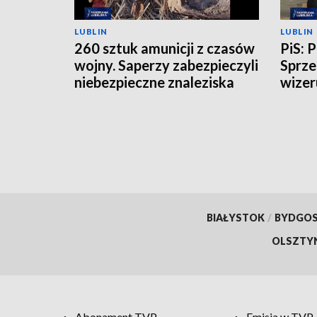
LUBLIN
LUBLIN
260 sztuk amunicji z czasów
PiS: 
wojny. Saperzy zabezpieczyli
Sprze
niebezpieczne znaleziska
wizer
BIAŁYSTOK
/
BYDGO
OLSZTY
Abonament TVP
Emisja w TVP