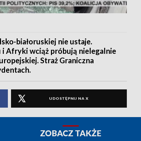
sko-białoruskiej nie ustaje.
i Afryki wciąż próbują nielegalnie
Europejskiej. Straż Graniczna
ydentach.
UDOSTĘPNIJ NA X
ZOBACZ TAKŻE