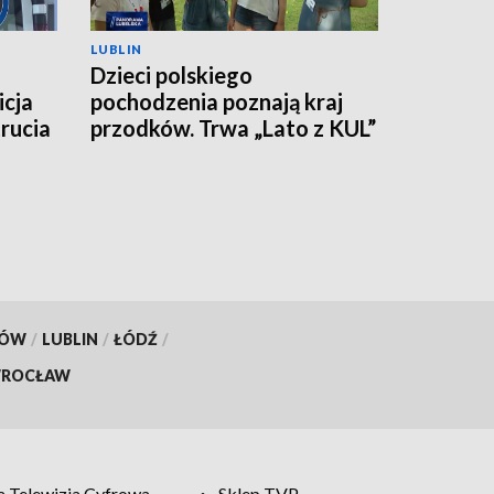
LUBLIN
Dzieci polskiego
icja
pochodzenia poznają kraj
rucia
przodków. Trwa „Lato z KUL”
KÓW
/
LUBLIN
/
ŁÓDŹ
/
ROCŁAW
 Telewizja Cyfrowa
Sklep TVP