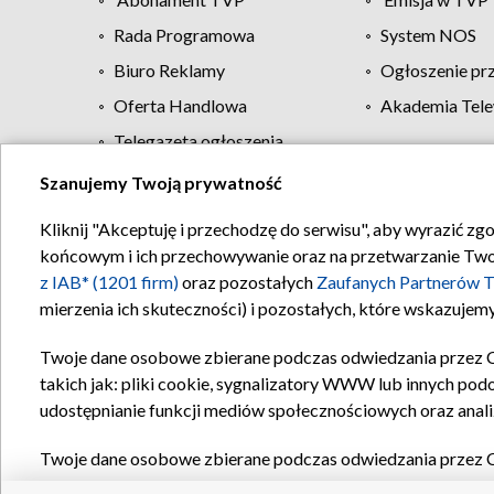
Rada Programowa
System NOS
Biuro Reklamy
Ogłoszenie pr
Oferta Handlowa
Akademia Tele
Telegazeta ogłoszenia
Szanujemy Twoją prywatność
Regulamin TVP
Kliknij "Akceptuję i przechodzę do serwisu", aby wyrazić zg
końcowym i ich przechowywanie oraz na przetwarzanie Twoich
z IAB* (1201 firm)
oraz pozostałych
Zaufanych Partnerów T
mierzenia ich skuteczności) i pozostałych, które wskazujemy
Twoje dane osobowe zbierane podczas odwiedzania przez 
takich jak: pliki cookie, sygnalizatory WWW lub innych pod
udostępnianie funkcji mediów społecznościowych oraz anali
Twoje dane osobowe zbierane podczas odwiedzania przez 
plików cookie, informacje o Twoich wyszukiwaniach w serwi