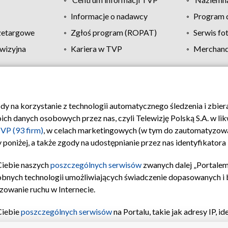
Informacje o nadawcy
Program d
zetargowe
Zgłoś program (ROPAT)
Serwis fo
wizyjna
Kariera w TVP
Merchandi
Polityka prywatności
Moje zgody
Pomoc
Biuro re
ody na korzystanie z technologii automatycznego śledzenia i zbie
 danych osobowych przez nas, czyli Telewizję Polską S.A. w likw
VP (93 firm)
, w celach marketingowych (w tym do zautomatyzow
 poniżej, a także zgody na udostępnianie przez nas identyfikator
Ciebie naszych
poszczególnych serwisów
zwanych dalej „Portalem
obnych technologii umożliwiających świadczenie dopasowanych i be
zowanie ruchu w Internecie.
Ciebie
poszczególnych serwisów
na Portalu, takie jak adresy IP, 
sach Portalu czy historia odwiedzin będą przetwarzane przez TV