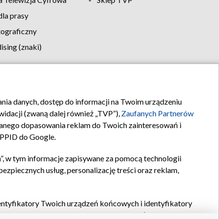
la prasy
tograficzny
sing (znaki)
klamy
Kontakt
rania danych, dostęp do informacji na Twoim urządzeniu
idacji (zwaną dalej również „TVP”),
Zaufanych Partnerów
anego dopasowania reklam do Twoich zainteresowań i
a PPID do Google.
”, w tym informacje zapisywane za pomocą technologii
zpiecznych usług, personalizację treści oraz reklam,
identyfikatory Twoich urządzeń końcowych i identyfikatory
P,
Zaufanych Partnerów z IAB
oraz pozostałych
Zaufanych