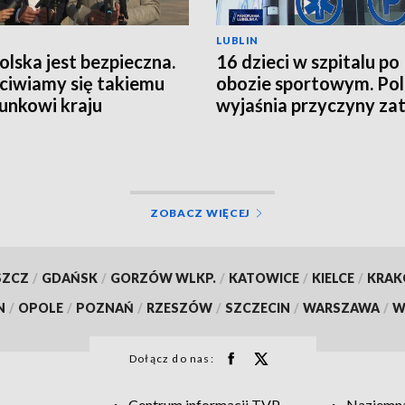
LUBLIN
Polska jest bezpieczna.
16 dzieci w szpitalu po
ciwiamy się takiemu
obozie sportowym. Pol
unkowi kraju
wyjaśnia przyczyny zat
ZOBACZ WIĘCEJ
SZCZ
/
GDAŃSK
/
GORZÓW WLKP.
/
KATOWICE
/
KIELCE
/
KRA
N
/
OPOLE
/
POZNAŃ
/
RZESZÓW
/
SZCZECIN
/
WARSZAWA
/
W
Dołącz do nas:
Centrum informacji TVP
Naziemna