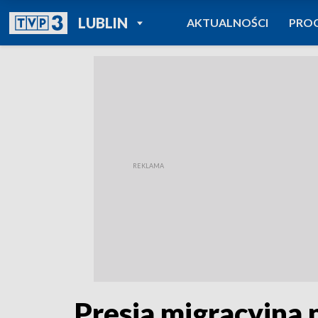
POWRÓT DO
LUBLIN
AKTUALNOŚCI
PRO
TVP REGIONY
Presja migracyjna 