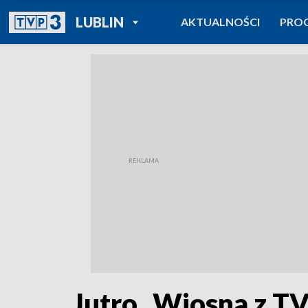
POWRÓT DO
LUBLIN
AKTUALNOŚCI
PRO
TVP REGIONY
Jutro „Wiosna z TV