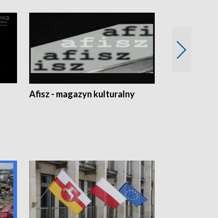
Afisz - magazyn kulturalny
Zobacz, co s