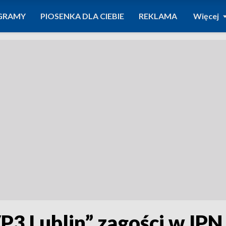
GRAMY
PIOSENKA DLA CIEBIE
REKLAMA
Więcej
P3 Lublin” zagości w IPN