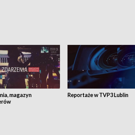
nia, magazyn
Reportaże w TVP3 Lublin
erów