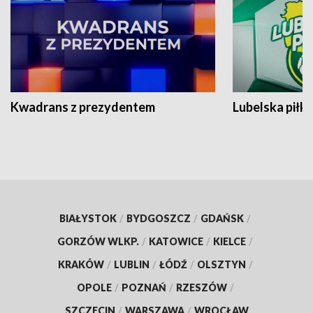
Kwadrans z prezydentem
Lubelska piłk
BIAŁYSTOK
/
BYDGOSZCZ
/
GDAŃSK
/
GORZÓW WLKP.
/
KATOWICE
/
KIELCE
/
KRAKÓW
/
LUBLIN
/
ŁÓDŹ
/
OLSZTYN
/
OPOLE
/
POZNAŃ
/
RZESZÓW
/
SZCZECIN
/
WARSZAWA
/
WROCŁAW