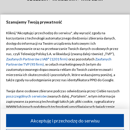
Szanujemy Twoją prywatność
Dołącz do nas:
Kliknij "Akceptuję i przechodzę do serwisu", aby wyrazić zgody na
korzystanie z technologii automatycznego śledzenia i zbierania danych,
TVP
dostęp do informacji na Twoim urządzeniu końcowym i ich
Abonament TVP
przechowywanie oraz na przetwarzanie Twoich danych osobowych przez
Regulamin TVP
nas, czyli Telewizję Polską S.A. w likwidacji (zwaną dalej również „TVP”),
Emisja w TVP
Polityka prywatności
Zaufanych Partnerów z IAB* (1201 firm)
oraz pozostałych
Zaufanych
Partnerów TVP (93 firm)
, w celach marketingowych (w tym do
Centrum informacji TVP
Moje zgody
zautomatyzowanego dopasowania reklam do Twoich zainteresowań i
mierzenia ich skuteczności) i pozostałych, które wskazujemy poniżej, a
Naziemna Telewizja Cyfrowa
Pomoc
także zgody na udostępnianie przez nas identyfikatora PPID do Google.
Sklep TVP
Biuro reklamy
Twoje dane osobowe zbierane podczas odwiedzania przez Ciebie naszych
Rada Programowa
Kontakt
poszczególnych serwisów
zwanych dalej „Portalem”, w tym informacje
zapisywane za pomocą technologii takich jak: pliki cookie, sygnalizatory
System NOS
WWW lub innych podobnych technologii umożliwiających świadczenie
dopasowanych i bezpiecznych usług, personalizację treści oraz reklam,
Informacje o nadawcy
Kanały
udostępnianie funkcji mediów społecznościowych oraz analizowanie
Akceptuję i przechodzę do serwisu
ruchu w Internecie.
Program dla prasy
©2026 Telewizja Polska S.A. w likwidacji