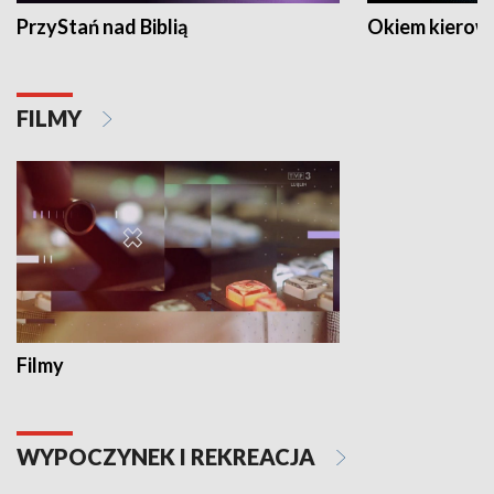
PrzyStań nad Biblią
Okiem kierow
FILMY
Filmy
WYPOCZYNEK I REKREACJA