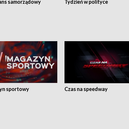
ans samorządowy
Tydzień w polityce
yn sportowy
Czas na speedway