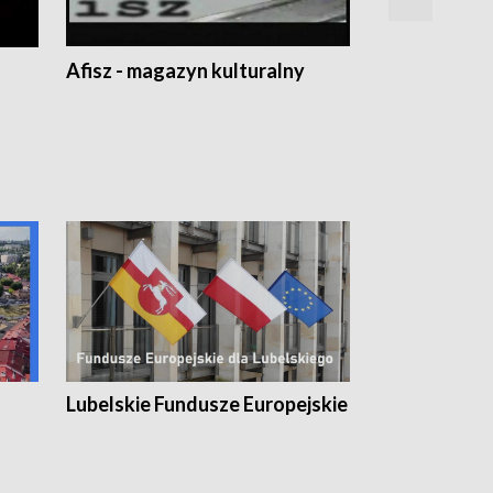
Afisz - magazyn kulturalny
Zobacz, co s
Lubelskie Fundusze Europejskie