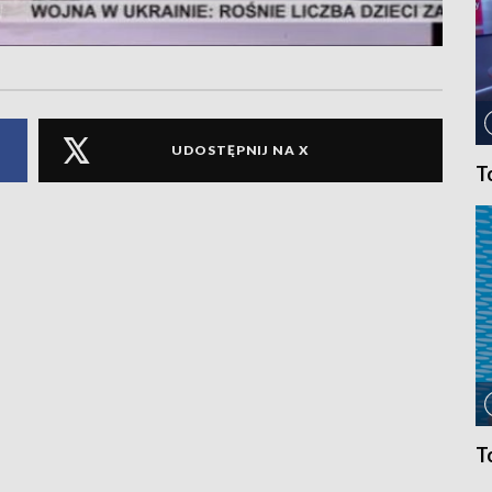
UDOSTĘPNIJ NA X
T
T