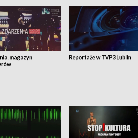
nia, magazyn
Reportaże w TVP3 Lublin
erów