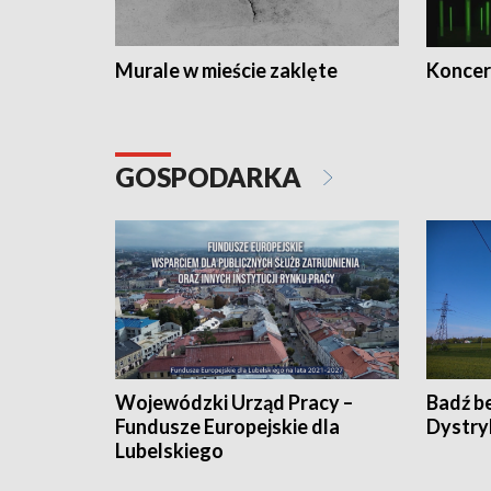
Murale w mieście zaklęte
Koncer
GOSPODARKA
Wojewódzki Urząd Pracy –
Badź b
Fundusze Europejskie dla
Dystry
Lubelskiego