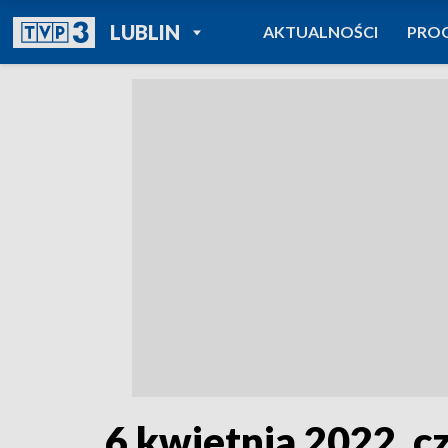
POWRÓT DO
LUBLIN
AKTUALNOŚCI
PRO
TVP REGIONY
6 kwietnia 2022, cz