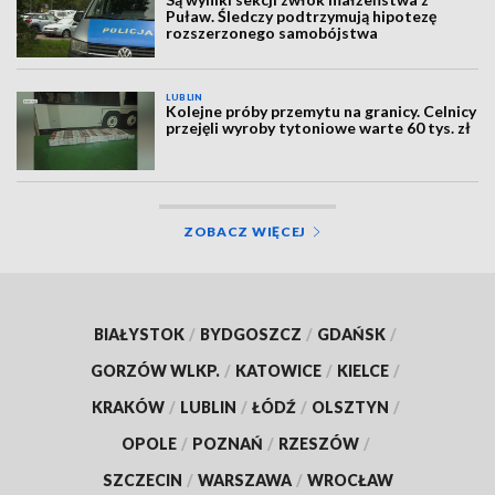
Puław. Śledczy podtrzymują hipotezę
rozszerzonego samobójstwa
LUBLIN
Kolejne próby przemytu na granicy. Celnicy
przejęli wyroby tytoniowe warte 60 tys. zł
ZOBACZ WIĘCEJ
BIAŁYSTOK
/
BYDGOSZCZ
/
GDAŃSK
/
GORZÓW WLKP.
/
KATOWICE
/
KIELCE
/
KRAKÓW
/
LUBLIN
/
ŁÓDŹ
/
OLSZTYN
/
OPOLE
/
POZNAŃ
/
RZESZÓW
/
SZCZECIN
/
WARSZAWA
/
WROCŁAW