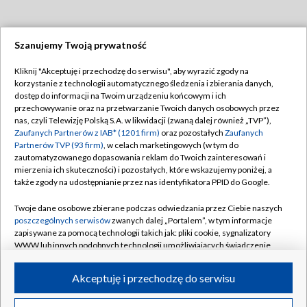
Szanujemy Twoją prywatność
Dołącz do nas:
Kliknij "Akceptuję i przechodzę do serwisu", aby wyrazić zgody na
korzystanie z technologii automatycznego śledzenia i zbierania danych,
TVP
dostęp do informacji na Twoim urządzeniu końcowym i ich
Abonament TVP
przechowywanie oraz na przetwarzanie Twoich danych osobowych przez
Regulamin TVP
nas, czyli Telewizję Polską S.A. w likwidacji (zwaną dalej również „TVP”),
Emisja w TVP
Polityka prywatności
Zaufanych Partnerów z IAB* (1201 firm)
oraz pozostałych
Zaufanych
Partnerów TVP (93 firm)
, w celach marketingowych (w tym do
Centrum informacji TVP
Moje zgody
zautomatyzowanego dopasowania reklam do Twoich zainteresowań i
mierzenia ich skuteczności) i pozostałych, które wskazujemy poniżej, a
Naziemna Telewizja Cyfrowa
Pomoc
także zgody na udostępnianie przez nas identyfikatora PPID do Google.
Sklep TVP
Biuro reklamy
Twoje dane osobowe zbierane podczas odwiedzania przez Ciebie naszych
Rada Programowa
Kontakt
poszczególnych serwisów
zwanych dalej „Portalem”, w tym informacje
zapisywane za pomocą technologii takich jak: pliki cookie, sygnalizatory
System NOS
WWW lub innych podobnych technologii umożliwiających świadczenie
dopasowanych i bezpiecznych usług, personalizację treści oraz reklam,
Informacje o nadawcy
Kanały
udostępnianie funkcji mediów społecznościowych oraz analizowanie
Akceptuję i przechodzę do serwisu
ruchu w Internecie.
Program dla prasy
©2026 Telewizja Polska S.A. w likwidacji
Biuro Reklamy