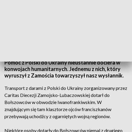
Pomoc humanitarna dla Ukrainy
Pomoc z Polski do Ukrainy nieustannie dociera w
konwojach humanitarnych. Jednemu z nich, który
wyruszył z Zamościa towarzyszył nasz wysłannik.
Transport z darami z Polski do Ukrainy zorganizowany przez
Caritas Diecezji Zamojsko-Lubaczowskiej dotarł do
Bołszowców w obwodzie Iwanofrankiwskim. W
znajdującym się tam klasztorze ojców franciszkanów
przebywają uchodźcy z ogarniętych wojną regionów.
Niektóre osoby dotarły do Bołszowców niemal z drugiego