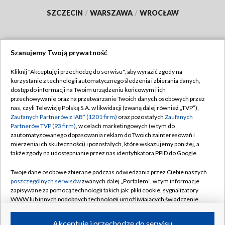
SZCZECIN
/
WARSZAWA
/
WROCŁAW
Szanujemy Twoją prywatność
Dołącz do nas:
Kliknij "Akceptuję i przechodzę do serwisu", aby wyrazić zgody na
korzystanie z technologii automatycznego śledzenia i zbierania danych,
TVP
dostęp do informacji na Twoim urządzeniu końcowym i ich
Abonament TVP
przechowywanie oraz na przetwarzanie Twoich danych osobowych przez
Regulamin TVP
nas, czyli Telewizję Polską S.A. w likwidacji (zwaną dalej również „TVP”),
Emisja w TVP
Polityka prywatności
Zaufanych Partnerów z IAB* (1201 firm)
oraz pozostałych
Zaufanych
Partnerów TVP (93 firm)
, w celach marketingowych (w tym do
Centrum informacji TVP
Moje zgody
zautomatyzowanego dopasowania reklam do Twoich zainteresowań i
mierzenia ich skuteczności) i pozostałych, które wskazujemy poniżej, a
Naziemna Telewizja Cyfrowa
Pomoc
także zgody na udostępnianie przez nas identyfikatora PPID do Google.
Sklep TVP
Biuro reklamy
Twoje dane osobowe zbierane podczas odwiedzania przez Ciebie naszych
Rada Programowa
Kontakt
poszczególnych serwisów
zwanych dalej „Portalem”, w tym informacje
zapisywane za pomocą technologii takich jak: pliki cookie, sygnalizatory
System NOS
WWW lub innych podobnych technologii umożliwiających świadczenie
dopasowanych i bezpiecznych usług, personalizację treści oraz reklam,
Informacje o nadawcy
Kanały
udostępnianie funkcji mediów społecznościowych oraz analizowanie
Akceptuję i przechodzę do serwisu