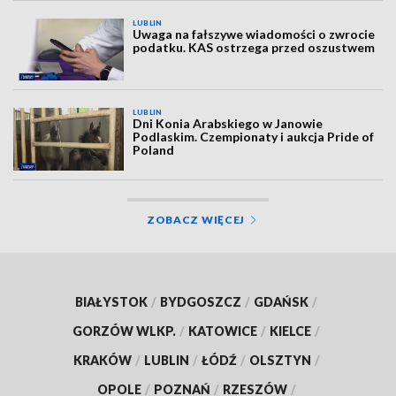
LUBLIN
Uwaga na fałszywe wiadomości o zwrocie
podatku. KAS ostrzega przed oszustwem
LUBLIN
Dni Konia Arabskiego w Janowie
Podlaskim. Czempionaty i aukcja Pride of
Poland
ZOBACZ WIĘCEJ
BIAŁYSTOK
/
BYDGOSZCZ
/
GDAŃSK
/
GORZÓW WLKP.
/
KATOWICE
/
KIELCE
/
KRAKÓW
/
LUBLIN
/
ŁÓDŹ
/
OLSZTYN
/
OPOLE
/
POZNAŃ
/
RZESZÓW
/