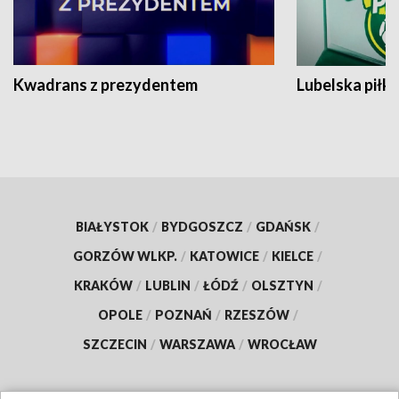
Kwadrans z prezydentem
Lubelska piłk
BIAŁYSTOK
/
BYDGOSZCZ
/
GDAŃSK
/
GORZÓW WLKP.
/
KATOWICE
/
KIELCE
/
KRAKÓW
/
LUBLIN
/
ŁÓDŹ
/
OLSZTYN
/
OPOLE
/
POZNAŃ
/
RZESZÓW
/
SZCZECIN
/
WARSZAWA
/
WROCŁAW