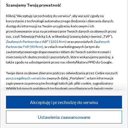
Szanujemy Twoją prywatność
Dołącz do nas:
Kliknij "Akceptuję i przechodzę do serwisu", aby wyrazić zgody na
korzystanie z technologii automatycznego śledzenia i zbierania danych,
TVP
dostęp do informacji na Twoim urządzeniu końcowym i ich
Abonament TVP
przechowywanie oraz na przetwarzanie Twoich danych osobowych przez
Regulamin TVP
nas, czyli Telewizję Polską S.A. w likwidacji (zwaną dalej również „TVP”),
Emisja w TVP
Polityka prywatności
Zaufanych Partnerów z IAB* (1201 firm)
oraz pozostałych
Zaufanych
Partnerów TVP (93 firm)
, w celach marketingowych (w tym do
Centrum informacji TVP
Moje zgody
zautomatyzowanego dopasowania reklam do Twoich zainteresowań i
mierzenia ich skuteczności) i pozostałych, które wskazujemy poniżej, a
Naziemna Telewizja Cyfrowa
Pomoc
także zgody na udostępnianie przez nas identyfikatora PPID do Google.
Sklep TVP
Biuro reklamy
Twoje dane osobowe zbierane podczas odwiedzania przez Ciebie naszych
Rada Programowa
Kontakt
poszczególnych serwisów
zwanych dalej „Portalem”, w tym informacje
zapisywane za pomocą technologii takich jak: pliki cookie, sygnalizatory
System NOS
WWW lub innych podobnych technologii umożliwiających świadczenie
dopasowanych i bezpiecznych usług, personalizację treści oraz reklam,
Informacje o nadawcy
Kanały
udostępnianie funkcji mediów społecznościowych oraz analizowanie
Akceptuję i przechodzę do serwisu
ruchu w Internecie.
Program dla prasy
©2026 Telewizja Polska S.A. w likwidacji
Biuro Reklamy
Twoje dane osobowe zbierane podczas odwiedzania przez Ciebie
Ustawienia zaawansowane
poszczególnych serwisów
na Portalu, takie jak adresy IP, identyfikatory
Ogłoszenie przetargowe
Twoich urządzeń końcowych i identyfikatory plików cookie, informacje o