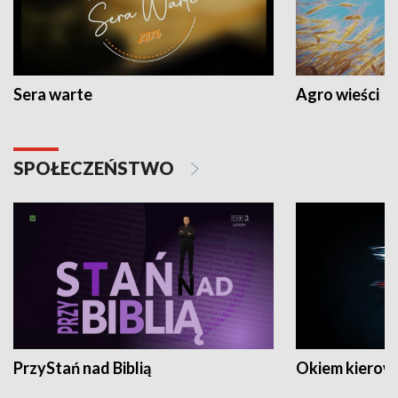
Sera warte
Agro wieści
SPOŁECZEŃSTWO
PrzyStań nad Biblią
Okiem kierow