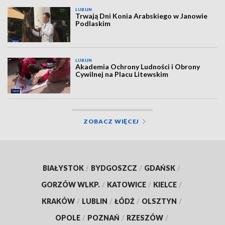
LUBLIN
Trwają Dni Konia Arabskiego w Janowie
Podlaskim
LUBLIN
Akademia Ochrony Ludności i Obrony
Cywilnej na Placu Litewskim
ZOBACZ WIĘCEJ
BIAŁYSTOK
/
BYDGOSZCZ
/
GDAŃSK
/
GORZÓW WLKP.
/
KATOWICE
/
KIELCE
/
KRAKÓW
/
LUBLIN
/
ŁÓDŹ
/
OLSZTYN
/
OPOLE
/
POZNAŃ
/
RZESZÓW
/