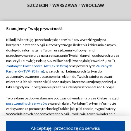
SZCZECIN
/
WARSZAWA
/
WROCŁAW
Szanujemy Twoją prywatność
Dołącz do nas:
Kliknij "Akceptuję i przechodzę do serwisu", aby wyrazić zgody na
korzystanie z technologii automatycznego śledzenia i zbierania danych,
TVP
dostęp do informacji na Twoim urządzeniu końcowym i ich
Abonament TVP
przechowywanie oraz na przetwarzanie Twoich danych osobowych przez
Regulamin TVP
nas, czyli Telewizję Polską S.A. w likwidacji (zwaną dalej również „TVP”),
Emisja w TVP
Polityka prywatności
Zaufanych Partnerów z IAB* (1201 firm)
oraz pozostałych
Zaufanych
Partnerów TVP (93 firm)
, w celach marketingowych (w tym do
Centrum informacji TVP
Moje zgody
zautomatyzowanego dopasowania reklam do Twoich zainteresowań i
mierzenia ich skuteczności) i pozostałych, które wskazujemy poniżej, a
Naziemna Telewizja Cyfrowa
Pomoc
także zgody na udostępnianie przez nas identyfikatora PPID do Google.
Sklep TVP
Biuro reklamy
Twoje dane osobowe zbierane podczas odwiedzania przez Ciebie naszych
Rada Programowa
Kontakt
poszczególnych serwisów
zwanych dalej „Portalem”, w tym informacje
zapisywane za pomocą technologii takich jak: pliki cookie, sygnalizatory
System NOS
WWW lub innych podobnych technologii umożliwiających świadczenie
dopasowanych i bezpiecznych usług, personalizację treści oraz reklam,
Informacje o nadawcy
Kanały
udostępnianie funkcji mediów społecznościowych oraz analizowanie
Akceptuję i przechodzę do serwisu
ruchu w Internecie.
Program dla prasy