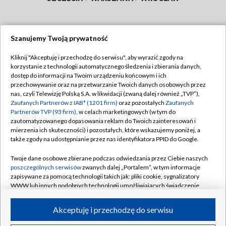
Szanujemy Twoją prywatność
Dołącz do nas:
Kliknij "Akceptuję i przechodzę do serwisu", aby wyrazić zgody na
korzystanie z technologii automatycznego śledzenia i zbierania danych,
TVP
dostęp do informacji na Twoim urządzeniu końcowym i ich
Abonament TVP
przechowywanie oraz na przetwarzanie Twoich danych osobowych przez
Regulamin TVP
nas, czyli Telewizję Polską S.A. w likwidacji (zwaną dalej również „TVP”),
Emisja w TVP
Polityka prywatności
Zaufanych Partnerów z IAB* (1201 firm)
oraz pozostałych
Zaufanych
Partnerów TVP (93 firm)
, w celach marketingowych (w tym do
Centrum informacji TVP
Moje zgody
zautomatyzowanego dopasowania reklam do Twoich zainteresowań i
mierzenia ich skuteczności) i pozostałych, które wskazujemy poniżej, a
Naziemna Telewizja Cyfrowa
Pomoc
także zgody na udostępnianie przez nas identyfikatora PPID do Google.
Sklep TVP
Biuro reklamy
Twoje dane osobowe zbierane podczas odwiedzania przez Ciebie naszych
Rada Programowa
Kontakt
poszczególnych serwisów
zwanych dalej „Portalem”, w tym informacje
zapisywane za pomocą technologii takich jak: pliki cookie, sygnalizatory
System NOS
WWW lub innych podobnych technologii umożliwiających świadczenie
dopasowanych i bezpiecznych usług, personalizację treści oraz reklam,
Informacje o nadawcy
Kanały
udostępnianie funkcji mediów społecznościowych oraz analizowanie
Akceptuję i przechodzę do serwisu
ruchu w Internecie.
Program dla prasy
©2026 Telewizja Polska S.A. w likwidacji