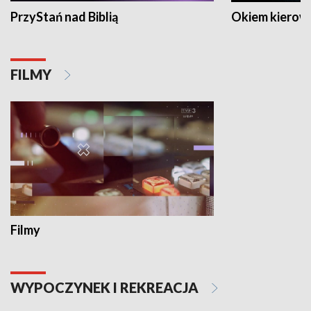
PrzyStań nad Biblią
Okiem kierow
FILMY
Filmy
WYPOCZYNEK I REKREACJA