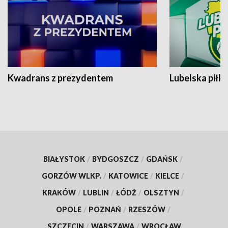
Kwadrans z prezydentem
Lubelska piłk
BIAŁYSTOK
/
BYDGOSZCZ
/
GDAŃSK
/
GORZÓW WLKP.
/
KATOWICE
/
KIELCE
/
KRAKÓW
/
LUBLIN
/
ŁÓDŹ
/
OLSZTYN
/
OPOLE
/
POZNAŃ
/
RZESZÓW
/
SZCZECIN
/
WARSZAWA
/
WROCŁAW