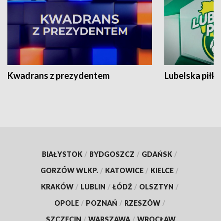
Kwadrans z prezydentem
Lubelska piłk
BIAŁYSTOK
/
BYDGOSZCZ
/
GDAŃSK
/
GORZÓW WLKP.
/
KATOWICE
/
KIELCE
/
KRAKÓW
/
LUBLIN
/
ŁÓDŹ
/
OLSZTYN
/
OPOLE
/
POZNAŃ
/
RZESZÓW
/
SZCZECIN
/
WARSZAWA
/
WROCŁAW