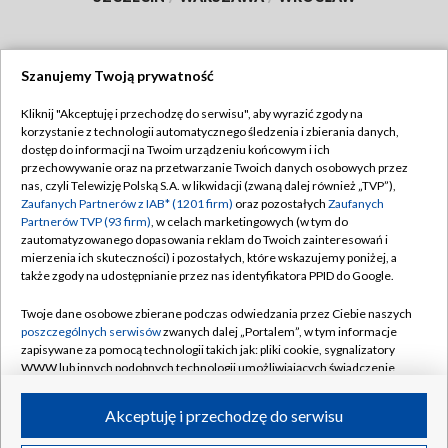
Szanujemy Twoją prywatność
Dołącz do nas:
Kliknij "Akceptuję i przechodzę do serwisu", aby wyrazić zgody na
korzystanie z technologii automatycznego śledzenia i zbierania danych,
TVP
dostęp do informacji na Twoim urządzeniu końcowym i ich
Abonament TVP
przechowywanie oraz na przetwarzanie Twoich danych osobowych przez
Regulamin TVP
nas, czyli Telewizję Polską S.A. w likwidacji (zwaną dalej również „TVP”),
Emisja w TVP
Polityka prywatności
Zaufanych Partnerów z IAB* (1201 firm)
oraz pozostałych
Zaufanych
Partnerów TVP (93 firm)
, w celach marketingowych (w tym do
Centrum informacji TVP
Moje zgody
zautomatyzowanego dopasowania reklam do Twoich zainteresowań i
mierzenia ich skuteczności) i pozostałych, które wskazujemy poniżej, a
Naziemna Telewizja Cyfrowa
Pomoc
także zgody na udostępnianie przez nas identyfikatora PPID do Google.
Sklep TVP
Biuro reklamy
Twoje dane osobowe zbierane podczas odwiedzania przez Ciebie naszych
Rada Programowa
Kontakt
poszczególnych serwisów
zwanych dalej „Portalem”, w tym informacje
zapisywane za pomocą technologii takich jak: pliki cookie, sygnalizatory
System NOS
WWW lub innych podobnych technologii umożliwiających świadczenie
dopasowanych i bezpiecznych usług, personalizację treści oraz reklam,
Informacje o nadawcy
Kanały
udostępnianie funkcji mediów społecznościowych oraz analizowanie
Akceptuję i przechodzę do serwisu
ruchu w Internecie.
Program dla prasy
©2026 Telewizja Polska S.A. w likwidacji