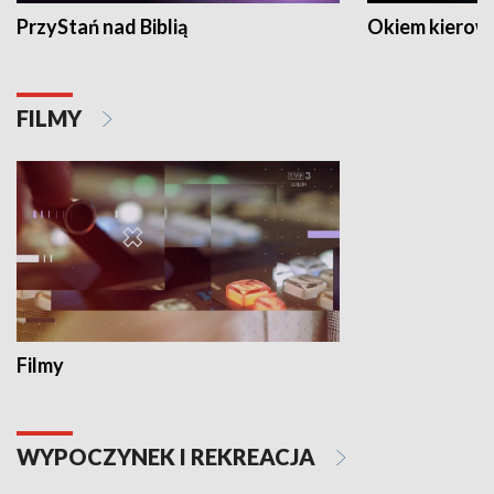
PrzyStań nad Biblią
Okiem kierow
FILMY
Filmy
WYPOCZYNEK I REKREACJA