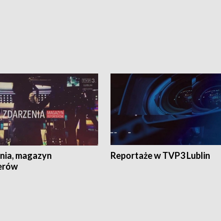
nia, magazyn
Reportaże w TVP3 Lublin
erów