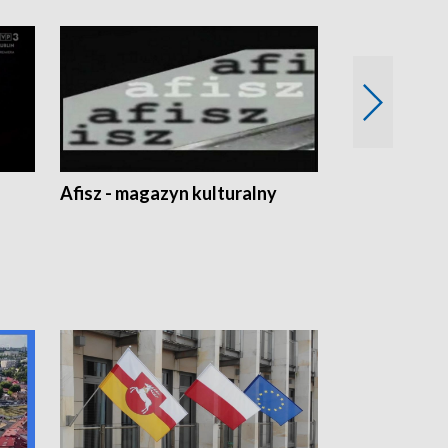
Afisz - magazyn kulturalny
Zobacz, co s