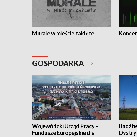
Murale w mieście zaklęte
Koncer
GOSPODARKA
Wojewódzki Urząd Pracy –
Badź b
Fundusze Europejskie dla
Dystry