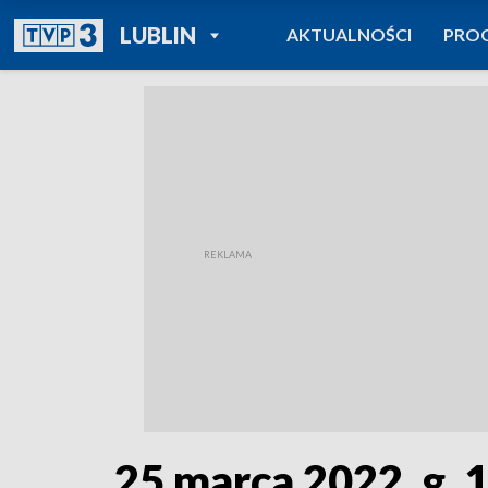
POWRÓT DO
LUBLIN
AKTUALNOŚCI
PRO
TVP REGIONY
25 marca 2022, g. 