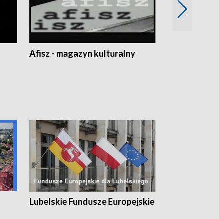
Afisz - magazyn kulturalny
Zobacz, co s
Lubelskie Fundusze Europejskie