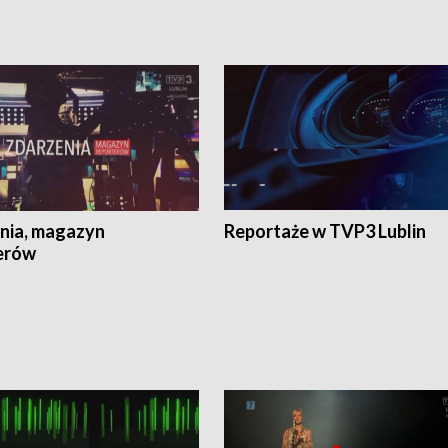
nia, magazyn
Reportaże w TVP3 Lublin
erów