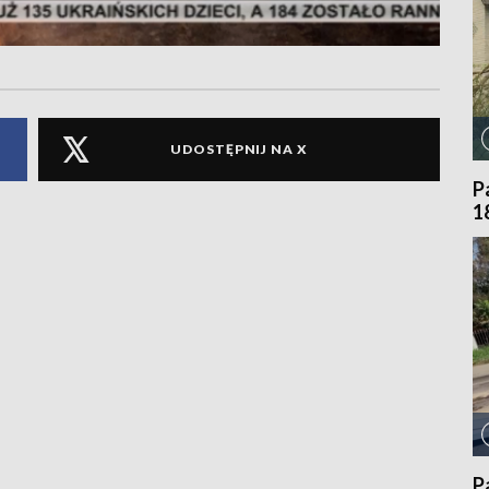
UDOSTĘPNIJ NA X
P
1
P