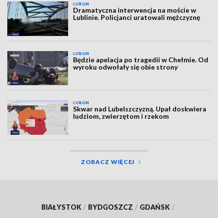
LUBLIN
Dramatyczna interwencja na moście w
Lublinie. Policjanci uratowali mężczyznę
LUBLIN
Będzie apelacja po tragedii w Chełmie. Od
wyroku odwołały się obie strony
LUBLIN
Skwar nad Lubelszczyzną. Upał doskwiera
ludziom, zwierzętom i rzekom
ZOBACZ WIĘCEJ
BIAŁYSTOK
/
BYDGOSZCZ
/
GDAŃSK
/