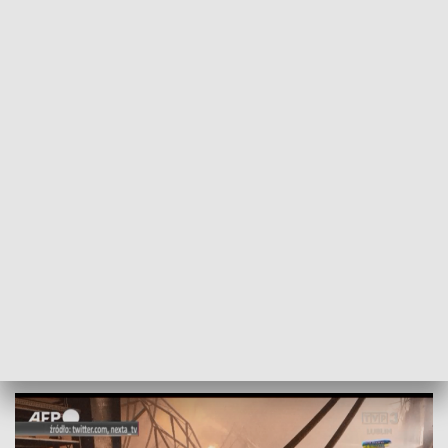
POWRÓT DO
LUBLIN
TVP REGIONY
Ukraina. Intensywne ostrzały w
obwodzie winnickim i ługańskim
2022-03-25