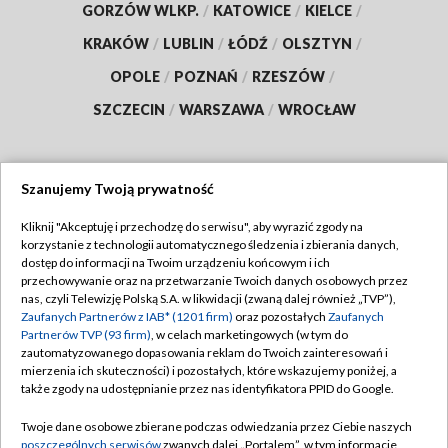
GORZÓW WLKP.
/
KATOWICE
/
KIELCE
/
KRAKÓW
/
LUBLIN
/
ŁÓDŹ
/
OLSZTYN
/
OPOLE
/
POZNAŃ
/
RZESZÓW
/
SZCZECIN
/
WARSZAWA
/
WROCŁAW
Szanujemy Twoją prywatność
Dołącz do nas:
Kliknij "Akceptuję i przechodzę do serwisu", aby wyrazić zgody na
korzystanie z technologii automatycznego śledzenia i zbierania danych,
TVP
dostęp do informacji na Twoim urządzeniu końcowym i ich
Abonament TVP
przechowywanie oraz na przetwarzanie Twoich danych osobowych przez
Regulamin TVP
nas, czyli Telewizję Polską S.A. w likwidacji (zwaną dalej również „TVP”),
Emisja w TVP
Polityka prywatności
Zaufanych Partnerów z IAB* (1201 firm)
oraz pozostałych
Zaufanych
Partnerów TVP (93 firm)
, w celach marketingowych (w tym do
Centrum informacji TVP
Moje zgody
zautomatyzowanego dopasowania reklam do Twoich zainteresowań i
mierzenia ich skuteczności) i pozostałych, które wskazujemy poniżej, a
Naziemna Telewizja Cyfrowa
Pomoc
także zgody na udostępnianie przez nas identyfikatora PPID do Google.
Sklep TVP
Biuro reklamy
Twoje dane osobowe zbierane podczas odwiedzania przez Ciebie naszych
Rada Programowa
Kontakt
poszczególnych serwisów
zwanych dalej „Portalem”, w tym informacje