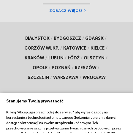
ZOBACZ WIĘCEJ
BIAŁYSTOK
/
BYDGOSZCZ
/
GDAŃSK
/
GORZÓW WLKP.
/
KATOWICE
/
KIELCE
/
KRAKÓW
/
LUBLIN
/
ŁÓDŹ
/
OLSZTYN
/
OPOLE
/
POZNAŃ
/
RZESZÓW
/
SZCZECIN
/
WARSZAWA
/
WROCŁAW
Szanujemy Twoją prywatność
Dołącz do nas:
Kliknij "Akceptuję i przechodzę do serwisu", aby wyrazić zgody na
korzystanie z technologii automatycznego śledzenia i zbierania danych,
TVP
dostęp do informacji na Twoim urządzeniu końcowym i ich
Abonament TVP
przechowywanie oraz na przetwarzanie Twoich danych osobowych przez
Regulamin TVP