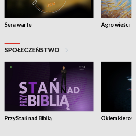
Sera warte
Agro wieści
SPOŁECZEŃSTWO
PrzyStań nad Biblią
Okiem kierow