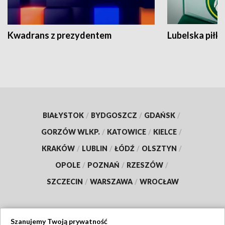
Kwadrans z prezydentem
Lubelska piłk
BIAŁYSTOK
/
BYDGOSZCZ
/
GDAŃSK
/
GORZÓW WLKP.
/
KATOWICE
/
KIELCE
/
KRAKÓW
/
LUBLIN
/
ŁÓDŹ
/
OLSZTYN
/
OPOLE
/
POZNAŃ
/
RZESZÓW
/
SZCZECIN
/
WARSZAWA
/
WROCŁAW
Szanujemy Twoją prywatność