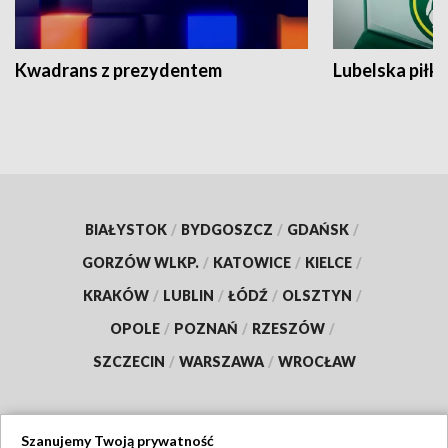
Kwadrans z prezydentem
Lubelska piłk
BIAŁYSTOK
/
BYDGOSZCZ
/
GDAŃSK
/
GORZÓW WLKP.
/
KATOWICE
/
KIELCE
/
KRAKÓW
/
LUBLIN
/
ŁÓDŹ
/
OLSZTYN
/
OPOLE
/
POZNAŃ
/
RZESZÓW
/
SZCZECIN
/
WARSZAWA
/
WROCŁAW
Szanujemy Twoją prywatność