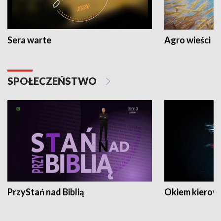
Sera warte
Agro wieści
SPOŁECZEŃSTWO
PrzyStań nad Biblią
Okiem kierow