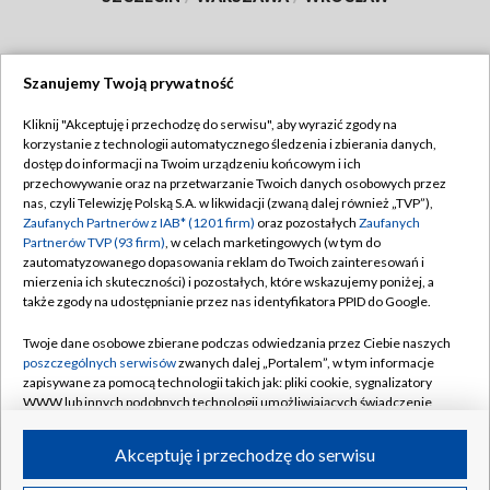
Szanujemy Twoją prywatność
Dołącz do nas:
Kliknij "Akceptuję i przechodzę do serwisu", aby wyrazić zgody na
korzystanie z technologii automatycznego śledzenia i zbierania danych,
TVP
dostęp do informacji na Twoim urządzeniu końcowym i ich
Abonament TVP
przechowywanie oraz na przetwarzanie Twoich danych osobowych przez
Regulamin TVP
nas, czyli Telewizję Polską S.A. w likwidacji (zwaną dalej również „TVP”),
Emisja w TVP
Polityka prywatności
Zaufanych Partnerów z IAB* (1201 firm)
oraz pozostałych
Zaufanych
Partnerów TVP (93 firm)
, w celach marketingowych (w tym do
Centrum informacji TVP
Moje zgody
zautomatyzowanego dopasowania reklam do Twoich zainteresowań i
mierzenia ich skuteczności) i pozostałych, które wskazujemy poniżej, a
Naziemna Telewizja Cyfrowa
Pomoc
także zgody na udostępnianie przez nas identyfikatora PPID do Google.
Sklep TVP
Biuro reklamy
Twoje dane osobowe zbierane podczas odwiedzania przez Ciebie naszych
Rada Programowa
Kontakt
poszczególnych serwisów
zwanych dalej „Portalem”, w tym informacje
zapisywane za pomocą technologii takich jak: pliki cookie, sygnalizatory
System NOS
WWW lub innych podobnych technologii umożliwiających świadczenie
dopasowanych i bezpiecznych usług, personalizację treści oraz reklam,
Informacje o nadawcy
Kanały
udostępnianie funkcji mediów społecznościowych oraz analizowanie
Akceptuję i przechodzę do serwisu
ruchu w Internecie.
Program dla prasy
©2026 Telewizja Polska S.A. w likwidacji