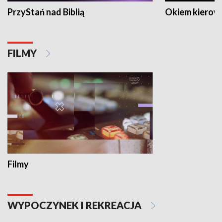
PrzyStań nad Biblią
Okiem kierow
FILMY
Filmy
WYPOCZYNEK I REKREACJA