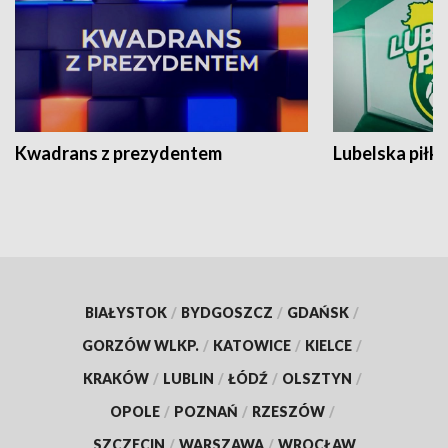
Kwadrans z prezydentem
Lubelska piłk
BIAŁYSTOK
/
BYDGOSZCZ
/
GDAŃSK
/
GORZÓW WLKP.
/
KATOWICE
/
KIELCE
/
KRAKÓW
/
LUBLIN
/
ŁÓDŹ
/
OLSZTYN
/
OPOLE
/
POZNAŃ
/
RZESZÓW
/
SZCZECIN
/
WARSZAWA
/
WROCŁAW