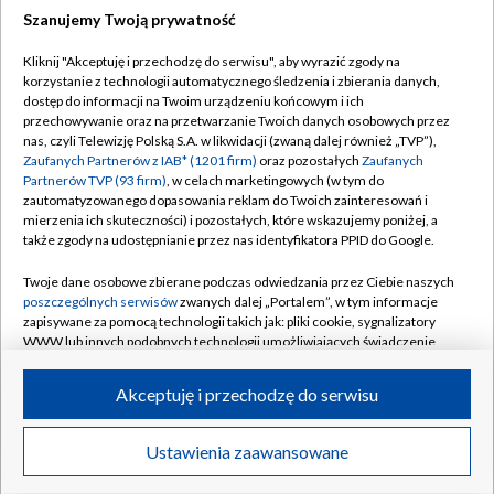
Szanujemy Twoją prywatność
Dołącz do nas:
Kliknij "Akceptuję i przechodzę do serwisu", aby wyrazić zgody na
korzystanie z technologii automatycznego śledzenia i zbierania danych,
TVP
dostęp do informacji na Twoim urządzeniu końcowym i ich
Abonament TVP
przechowywanie oraz na przetwarzanie Twoich danych osobowych przez
Regulamin TVP
nas, czyli Telewizję Polską S.A. w likwidacji (zwaną dalej również „TVP”),
Emisja w TVP
Polityka prywatności
Zaufanych Partnerów z IAB* (1201 firm)
oraz pozostałych
Zaufanych
Partnerów TVP (93 firm)
, w celach marketingowych (w tym do
Centrum informacji TVP
Moje zgody
zautomatyzowanego dopasowania reklam do Twoich zainteresowań i
mierzenia ich skuteczności) i pozostałych, które wskazujemy poniżej, a
Naziemna Telewizja Cyfrowa
Pomoc
także zgody na udostępnianie przez nas identyfikatora PPID do Google.
Sklep TVP
Biuro reklamy
Twoje dane osobowe zbierane podczas odwiedzania przez Ciebie naszych
Rada Programowa
Kontakt
poszczególnych serwisów
zwanych dalej „Portalem”, w tym informacje
zapisywane za pomocą technologii takich jak: pliki cookie, sygnalizatory
System NOS
WWW lub innych podobnych technologii umożliwiających świadczenie
dopasowanych i bezpiecznych usług, personalizację treści oraz reklam,
Informacje o nadawcy
Kanały
udostępnianie funkcji mediów społecznościowych oraz analizowanie
Akceptuję i przechodzę do serwisu
ruchu w Internecie.
Program dla prasy
©2026 Telewizja Polska S.A. w likwidacji
Biuro Reklamy
Twoje dane osobowe zbierane podczas odwiedzania przez Ciebie
Ustawienia zaawansowane
poszczególnych serwisów
na Portalu, takie jak adresy IP, identyfikatory
Ogłoszenie przetargowe
Twoich urządzeń końcowych i identyfikatory plików cookie, informacje o