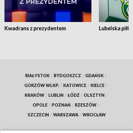
Kwadrans z prezydentem
Lubelska piłk
BIAŁYSTOK
/
BYDGOSZCZ
/
GDAŃSK
/
GORZÓW WLKP.
/
KATOWICE
/
KIELCE
/
KRAKÓW
/
LUBLIN
/
ŁÓDŹ
/
OLSZTYN
/
OPOLE
/
POZNAŃ
/
RZESZÓW
/
SZCZECIN
/
WARSZAWA
/
WROCŁAW