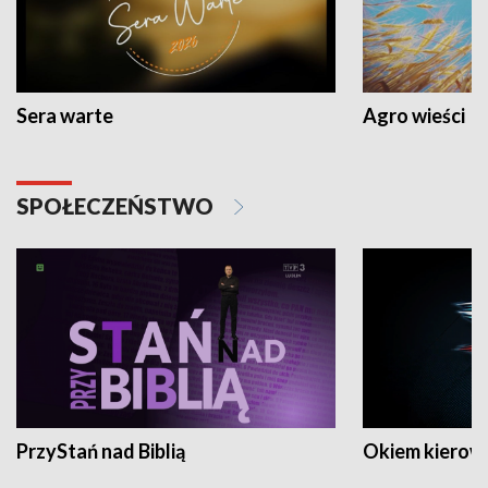
Sera warte
Agro wieści
SPOŁECZEŃSTWO
PrzyStań nad Biblią
Okiem kierow